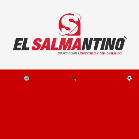
El Salmantino - medios/noticias/editorial
NAL
EL MUNDO
EDITORIALES
D