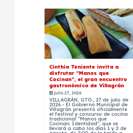
a
c
i
ó
Cinthia Teniente invita a
disfrutar “Manos que
n
Cocinan”, el gran encuentro
gastronómico de Villagrán
julio 27, 2026
d
VILLAGRÁN, GTO., 27 de julio de
2026.- El Gobierno Municipal de
Villagrán presentó oficialmente
e
el festival y concurso de cocina
tradicional “Manos que
Cocinan: Identidad”, que se
e
llevará a cabo los días 1 y 2 de
agosto, de 2:00 de la tarde a