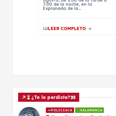
7:00 de la noche, en la
Explanada de la…
n
t
LEER COMPLETO
r
a
d
a
s
¿Te lo perdiste?
POLICIACA
SALAMANCA