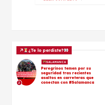
d
a
s
¿Te lo perdiste?
SALAMANCA
lo a
Peregrinos temen por su
seguridad tras recientes
asaltos en carreteras que
conectan con #Salamanca
2