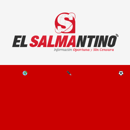
El Salmantino - medios/noticias/editorial
NAL
EL MUNDO
EDITORIALES
D