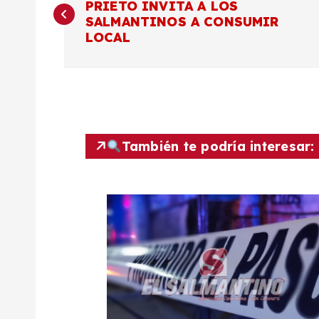
PRIETO INVITA A LOS
a
SALMANTINOS A CONSUMIR
LOCAL
v
e
g
También te podría interesar:
a
c
i
ó