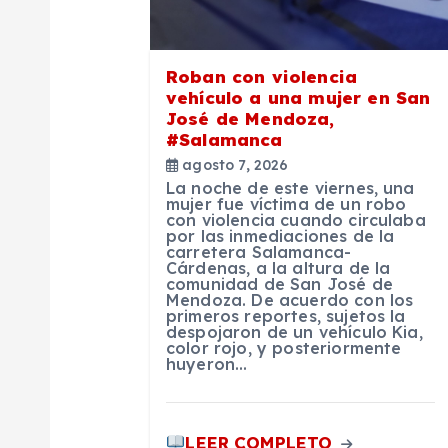
n
d
Roban con violencia
vehículo a una mujer en San
José de Mendoza,
e
#Salamanca
agosto 7, 2026
e
La noche de este viernes, una
mujer fue víctima de un robo
con violencia cuando circulaba
n
por las inmediaciones de la
carretera Salamanca-
Cárdenas, a la altura de la
comunidad de San José de
t
Mendoza. De acuerdo con los
primeros reportes, sujetos la
despojaron de un vehículo Kia,
r
color rojo, y posteriormente
huyeron…
a
LEER COMPLETO