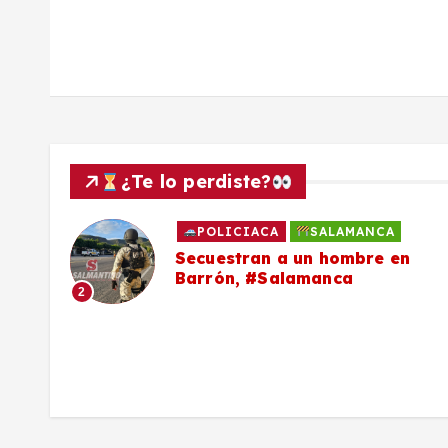
a
s
¿Te lo perdiste?
POLICIACA
SALAMANCA
to
Secuestran a un hombre en
Barrón, #Salamanca
2
ron