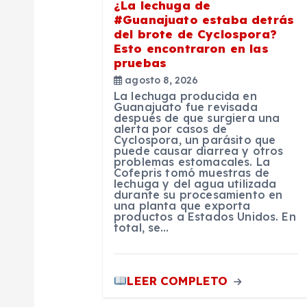
¿La lechuga de
d
#Guanajuato estaba detrás
del brote de Cyclospora?
Esto encontraron en las
e
pruebas
agosto 8, 2026
e
La lechuga producida en
Guanajuato fue revisada
después de que surgiera una
alerta por casos de
n
Cyclospora, un parásito que
puede causar diarrea y otros
problemas estomacales. La
t
Cofepris tomó muestras de
lechuga y del agua utilizada
durante su procesamiento en
una planta que exporta
r
productos a Estados Unidos. En
total, se…
a
LEER COMPLETO
d