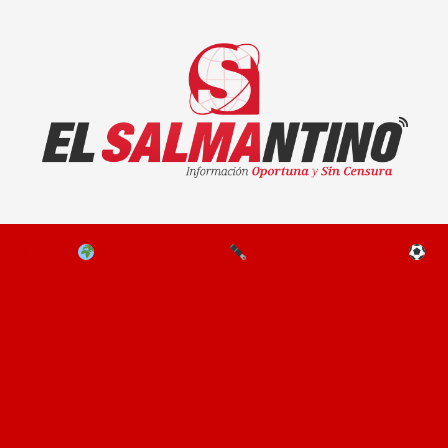
El Salmantino - medios/noticias/editorial
NAL
EL MUNDO
EDITORIALES
D