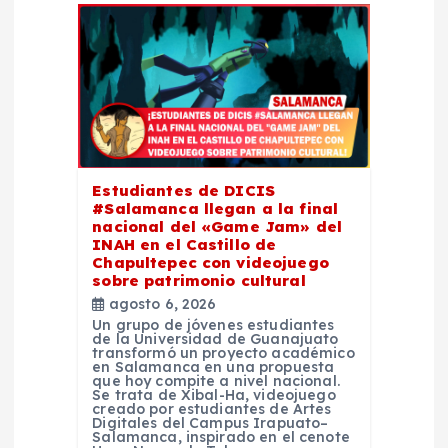
d
e
e
n
Estudiantes de DICIS
#Salamanca llegan a la final
t
nacional del «Game Jam» del
INAH en el Castillo de
Chapultepec con videojuego
r
sobre patrimonio cultural
agosto 6, 2026
a
Un grupo de jóvenes estudiantes
de la Universidad de Guanajuato
transformó un proyecto académico
d
en Salamanca en una propuesta
que hoy compite a nivel nacional.
Se trata de Xibal-Ha, videojuego
creado por estudiantes de Artes
a
Digitales del Campus Irapuato–
Salamanca, inspirado en el cenote