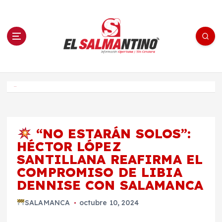
S
a
l
t
a
r
a
l
c
o
El Salmantino - medios/noticias/editorial
n
t
e
Inicio
n
i
d
o
“NO ESTARÁN SOLOS”:
HÉCTOR LÓPEZ
SANTILLANA REAFIRMA EL
COMPROMISO DE LIBIA
DENNISE CON SALAMANCA
SALAMANCA
octubre 10, 2024