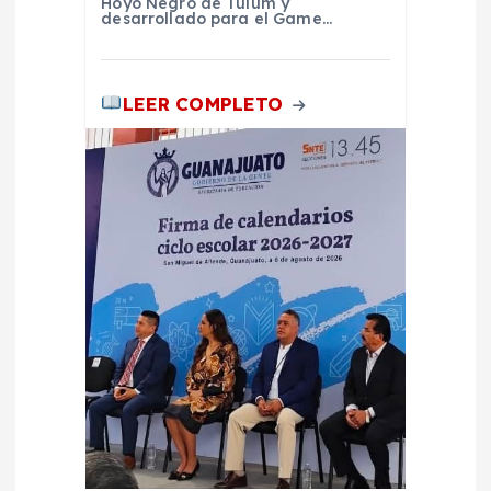
Hoyo Negro de Tulum y
s
desarrollado para el Game…
LEER COMPLETO