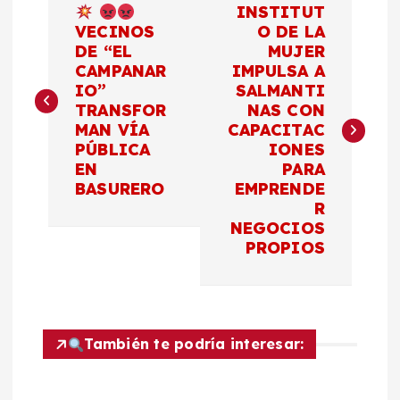
INSTITUT
a
VECINOS
O DE LA
DE “EL
MUJER
CAMPANAR
IMPULSA A
v
IO”
SALMANTI
TRANSFOR
NAS CON
e
MAN VÍA
CAPACITAC
PÚBLICA
IONES
g
EN
PARA
BASURERO
EMPRENDE
a
R
NEGOCIOS
c
PROPIOS
i
ó
También te podría interesar:
n