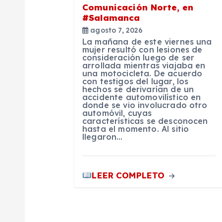
d
Comunicación Norte, en
#Salamanca
e
agosto 7, 2026
La mañana de este viernes una
e
mujer resultó con lesiones de
consideración luego de ser
arrollada mientras viajaba en
una motocicleta. De acuerdo
n
con testigos del lugar, los
hechos se derivarían de un
accidente automovilístico en
t
donde se vio involucrado otro
automóvil, cuyas
características se desconocen
hasta el momento. Al sitio
r
llegaron…
a
LEER COMPLETO
d