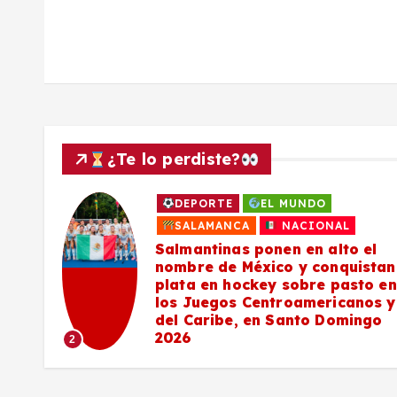
a
s
¿Te lo perdiste?
DEPORTE
EL MUNDO
a
SALAMANCA
NACIONAL
Salmantinas ponen en alto el
nombre de México y conquistan
plata en hockey sobre pasto en
los Juegos Centroamericanos y
del Caribe, en Santo Domingo
2026
2