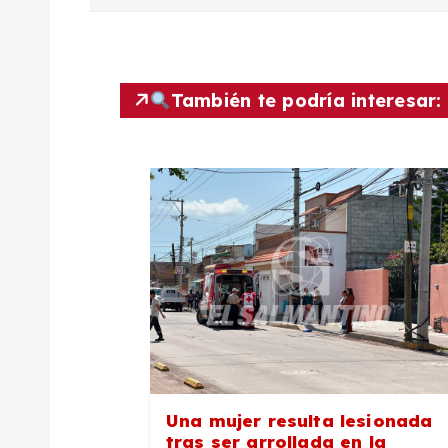
v
e
g
También te podría interesar:
a
c
i
ó
n
Una mujer resulta lesionada
tras ser arrollada en la