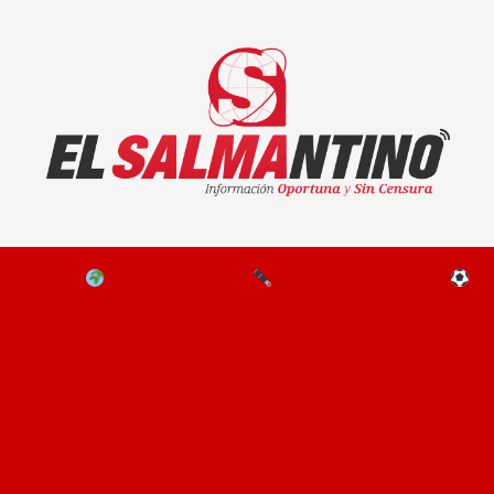
El Salmantino - medios/noticias/editorial
NAL
EL MUNDO
EDITORIALES
D