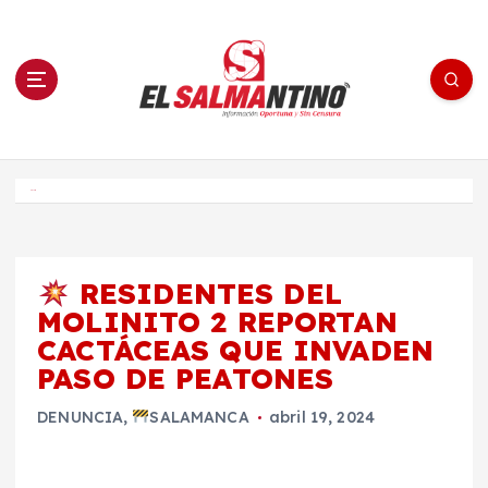
S
a
l
t
a
r
a
l
c
o
El Salmantino - medios/noticias/editorial
n
t
e
Inicio
n
i
d
o
RESIDENTES DEL
MOLINITO 2 REPORTAN
CACTÁCEAS QUE INVADEN
PASO DE PEATONES
DENUNCIA
,
SALAMANCA
abril 19, 2024