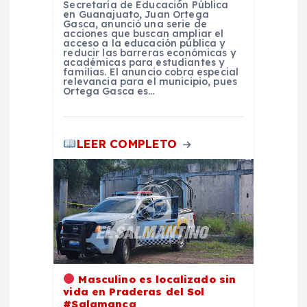
t
Secretaría de Educación Pública
en Guanajuato, Juan Ortega
Gasca, anunció una serie de
r
acciones que buscan ampliar el
acceso a la educación pública y
reducir las barreras económicas y
a
académicas para estudiantes y
familias. El anuncio cobra especial
relevancia para el municipio, pues
Ortega Gasca es…
d
a
LEER COMPLETO
s
Masculino es localizado sin
vida en Praderas del Sol
#Salamanca