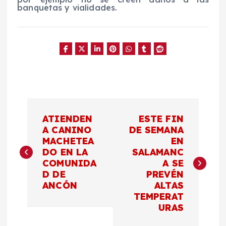
banquetas y vialidades.
N
ATIENDEN
ESTE FIN
a
A CANINO
DE SEMANA
MACHETEA
EN
DO EN LA
SALAMANC
v
COMUNIDA
A SE
D DE
PREVÉN
e
ANCÓN
ALTAS
TEMPERAT
g
URAS