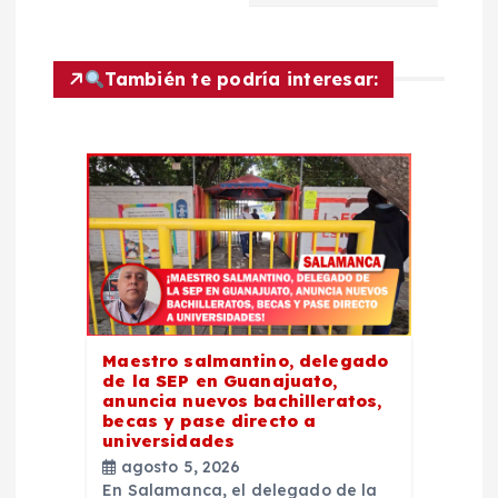
a
c
También te podría interesar:
i
ó
n
d
e
Maestro salmantino, delegado
e
de la SEP en Guanajuato,
anuncia nuevos bachilleratos,
becas y pase directo a
n
universidades
agosto 5, 2026
En Salamanca, el delegado de la