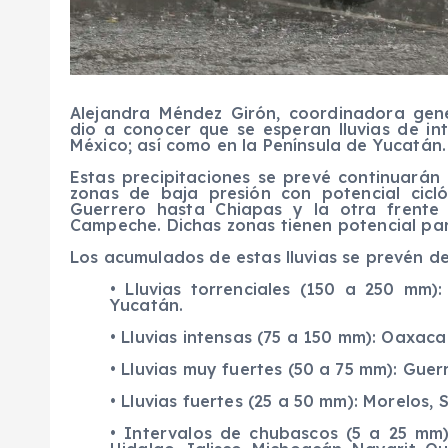
Alejandra Méndez Girón, coordinadora gene
dio a conocer que se esperan lluvias de int
México; así como en la Península de Yucatán.
Estas precipitaciones se prevé continuarán
zonas de baja presión con potencial cicl
Guerrero hasta Chiapas y la otra frente
Campeche. Dichas zonas tienen potencial para
Los acumulados de estas lluvias se prevén de
• Lluvias torrenciales (150 a 250 mm
Yucatán.
• Lluvias intensas (75 a 150 mm): Oaxaca 
• Lluvias muy fuertes (50 a 75 mm): Guer
• Lluvias fuertes (25 a 50 mm): Morelos, 
• Intervalos de chubascos (5 a 25 mm)