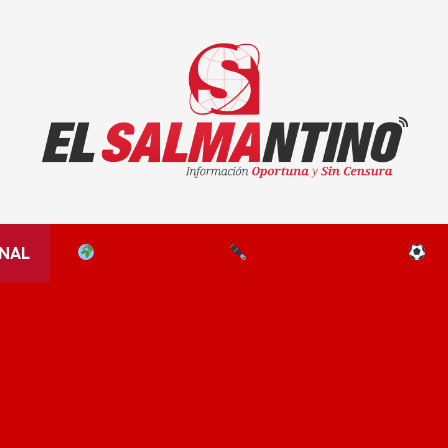
El Salmantino - medios/noticias/editorial
NAL
EL MUNDO
EDITORIALES
D