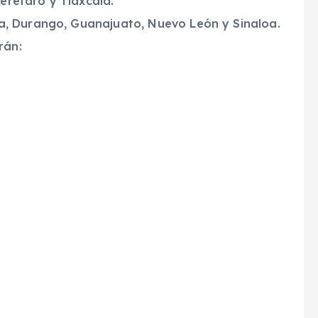
erétaro y Tlaxcala.
hua, Durango, Guanajuato, Nuevo León y Sinaloa.
rán: