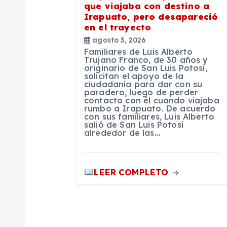
que viajaba con destino a
Irapuato, pero desapareció
n
en el trayecto
agosto 3, 2026
t
Familiares de Luis Alberto
Trujano Franco, de 30 años y
originario de San Luis Potosí,
r
solicitan el apoyo de la
ciudadanía para dar con su
paradero, luego de perder
contacto con él cuando viajaba
a
rumbo a Irapuato. De acuerdo
con sus familiares, Luis Alberto
salió de San Luis Potosí
d
alrededor de las…
a
LEER COMPLETO
s