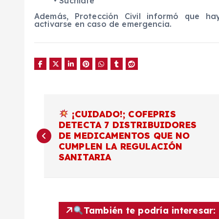
• Suchiate
Además, Protección Civil informó que ha
activarse en caso de emergencia.
N
¡CUIDADO!; COFEPRIS
DETECTA 7 DISTRIBUIDORES
a
DE MEDICAMENTOS QUE NO
CUMPLEN LA REGULACIÓN
v
SANITARIA
e
g
También te podría interesar: