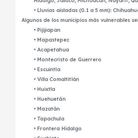
Hidalgo, Jalisco, Michoacán, Nayarit, Qu
• Lluvias aisladas (0.1 a 5 mm): Chihua
Algunos de los municipios más vulnerables se
• Pijijiapan
• Mapastepec
• Acapetahua
• Montecristo de Guerrero
• Escuintla
• Villa Comaltitlán
• Huixtla
• Huehuetán
• Mazatán
• Tapachula
• Frontera Hidalgo