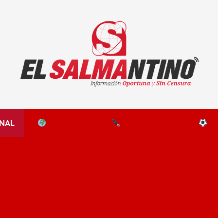
El Salmantino - medios/noticias/editorial
NAL
EL MUNDO
EDITORIALES
D