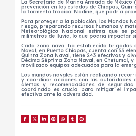
La Secretaría de Marina Armada de México (
prevención en los estados de Chiapas, Quin
la tormenta tropical Nadine, que podría prov
Para proteger a la población, los Mandos N
riesgo, preparando recursos humanos y mater
Meteorológico Nacional estima que se p
milímetros de lluvia, lo que podría impactar 
Cada zona naval ha establecido brigadas 
Naval, en Puerto Chiapas, cuenta con 53 ele
Quinta Zona Naval, tiene 243 efectivos y div
Décima Séptima Zona Naval, en Chetumal, y
movilizado equipos adecuados para la emerg
Los mandos navales están realizando recorri
y coordinar acciones con las autoridades d
alertas y recomendaciones de seguridad 
coordinado es crucial para mitigar el im
efectiva ante la adversidad.