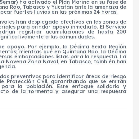
Semar) ha activado el Plan Marina en su fase de
tana Roo, Tabasco y Yucatán ante la amenaza de
ocar fuertes lluvias en las próximas 24 horas.
avales han desplegado efectivos en las zonas de
iales para brindar apoyo inmediato. El Servicio
odrían registrar acumulaciones de hasta 200
significativamente a las comunidades.
de apoyo. Por ejemplo, la Décima Sexta Región
mentos; mientras que en Quintana Roo, la Décima
ersas embarcaciones listas para la respuesta. La
 la Novena Zona Naval, en Tabasco, también han
encia.
dos preventivos para identificar áreas de riesgo
e Protección Civil, garantizando que se emitan
para la población. Este enfoque solidario y
pacto de la tormenta y asegurar una respuesta