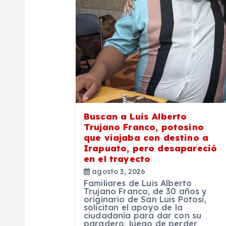
ó
n
d
e
Buscan a Luis Alberto
e
Trujano Franco, potosino
que viajaba con destino a
Irapuato, pero desapareció
n
en el trayecto
agosto 3, 2026
t
Familiares de Luis Alberto
Trujano Franco, de 30 años y
originario de San Luis Potosí,
r
solicitan el apoyo de la
ciudadanía para dar con su
paradero, luego de perder