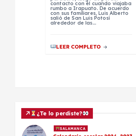
contacto con él cuando viajaba
a
rumbo a Irapuato. De acuerdo
con sus familiares, Luis Alberto
salió de San Luis Potosí
d
alrededor de las…
a
LEER COMPLETO
s
¿Te lo perdiste?
SALAMANCA