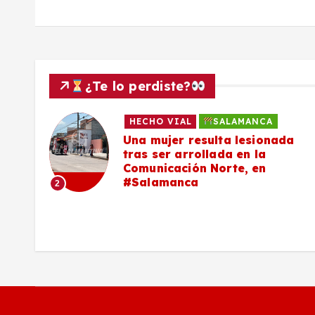
d
a
s
¿Te lo perdiste?
HECHO VIAL
SALAMANCA
Una mujer resulta lesionada
es,
tras ser arrollada en la
Comunicación Norte, en
#Salamanca
2