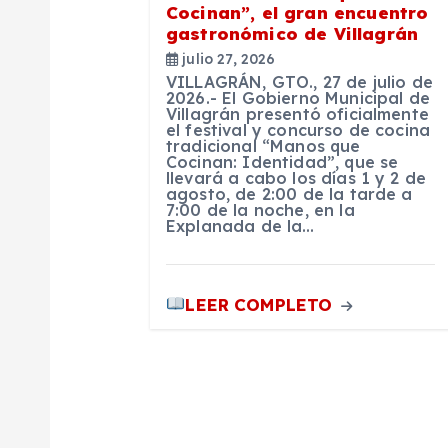
n
Cocinan”, el gran encuentro
gastronómico de Villagrán
d
julio 27, 2026
VILLAGRÁN, GTO., 27 de julio de
e
2026.- El Gobierno Municipal de
Villagrán presentó oficialmente
el festival y concurso de cocina
tradicional “Manos que
e
Cocinan: Identidad”, que se
llevará a cabo los días 1 y 2 de
agosto, de 2:00 de la tarde a
n
7:00 de la noche, en la
Explanada de la…
t
LEER COMPLETO
r
a