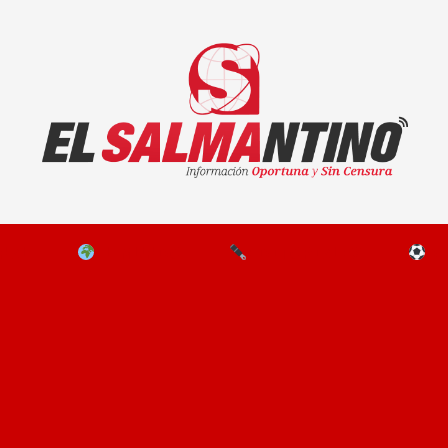
El Salmantino - medios/noticias/editorial
NAL
EL MUNDO
EDITORIALES
D