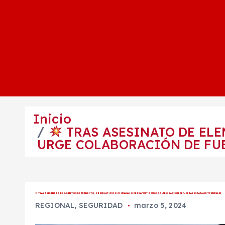
Inicio
TRAS ASESINATO DE ELE
URGE COLABORACIÓN DE FUE
TRAS ASESINATO DE ELEMENTOS DE TRÁNSITO; OBSERVATORIO CIUDADANO DE IRAPUATO URGE COLABORACIÓN DE FUERZAS ESTATALES Y FEDERALES
REGIONAL
,
SEGURIDAD
marzo 5, 2024