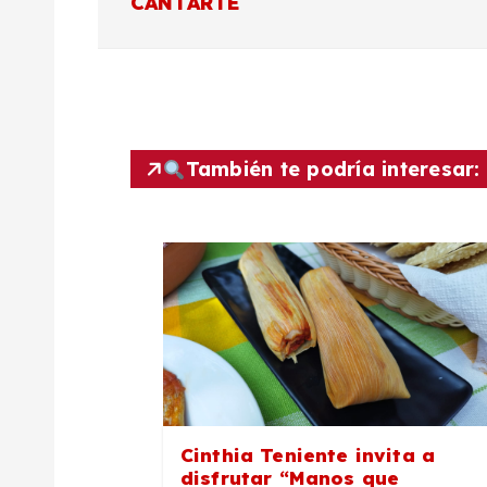
a
CANTARTE
v
e
g
También te podría interesar:
a
c
i
ó
Cinthia Teniente invita a
disfrutar “Manos que