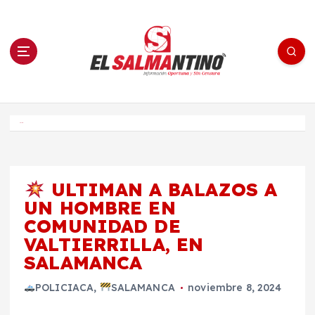
S
a
l
t
a
r
a
l
c
o
El Salmantino - medios/noticias/editorial
n
t
e
Inicio
n
i
d
o
ULTIMAN A BALAZOS A
UN HOMBRE EN
COMUNIDAD DE
VALTIERRILLA, EN
SALAMANCA
POLICIACA
,
SALAMANCA
noviembre 8, 2024