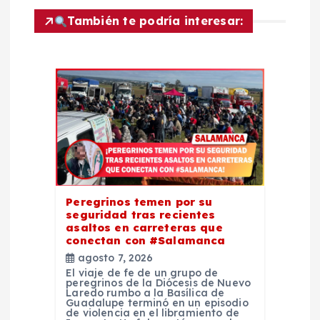
ó
También te podría interesar:
n
d
e
e
n
Peregrinos temen por su
seguridad tras recientes
t
asaltos en carreteras que
conectan con #Salamanca
r
agosto 7, 2026
El viaje de fe de un grupo de
peregrinos de la Diócesis de Nuevo
a
Laredo rumbo a la Basílica de
Guadalupe terminó en un episodio
de violencia en el libramiento de