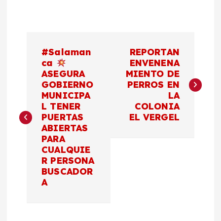
N
#Salaman
REPORTAN
a
ca
ENVENENA
ASEGURA
MIENTO DE
GOBIERNO
PERROS EN
v
MUNICIPA
LA
L TENER
COLONIA
e
PUERTAS
EL VERGEL
ABIERTAS
g
PARA
CUALQUIE
a
R PERSONA
BUSCADOR
c
A
i