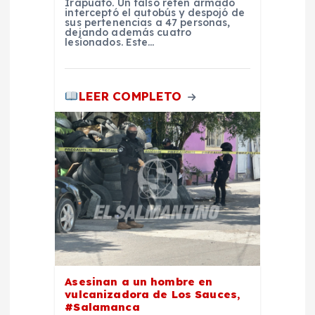
Irapuato. Un falso retén armado
d
interceptó el autobús y despojó de
sus pertenencias a 47 personas,
dejando además cuatro
a
lesionados. Este…
s
LEER COMPLETO
Asesinan a un hombre en
vulcanizadora de Los Sauces,
#Salamanca