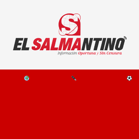
El Salmantino - medios/noticias/editorial
NAL
EL MUNDO
EDITORIALES
D