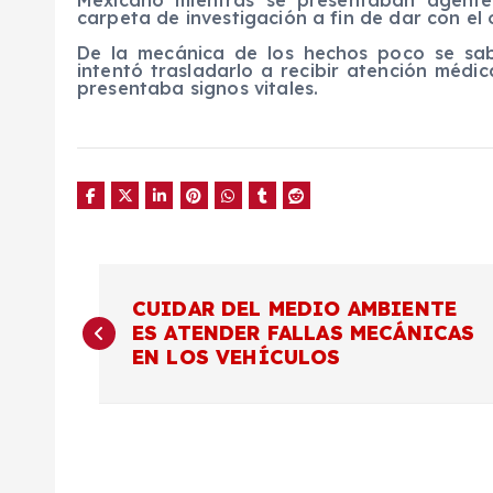
Mexicano mientras se presentaban agentes
carpeta de investigación a fin de dar con el 
De la mecánica de los hechos poco se sabe
intentó trasladarlo a recibir atención méd
presentaba signos vitales.
N
CUIDAR DEL MEDIO AMBIENTE
ES ATENDER FALLAS MECÁNICAS
a
EN LOS VEHÍCULOS
v
e