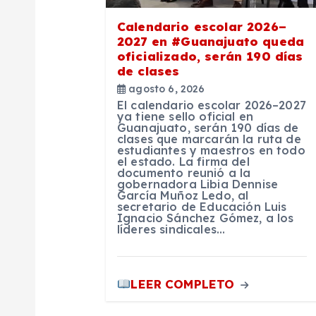
e
Calendario escolar 2026–
2027 en #Guanajuato queda
oficializado, serán 190 días
n
de clases
agosto 6, 2026
t
El calendario escolar 2026–2027
ya tiene sello oficial en
Guanajuato, serán 190 días de
r
clases que marcarán la ruta de
estudiantes y maestros en todo
el estado. La firma del
documento reunió a la
a
gobernadora Libia Dennise
García Muñoz Ledo, al
secretario de Educación Luis
d
Ignacio Sánchez Gómez, a los
líderes sindicales…
a
LEER COMPLETO
s