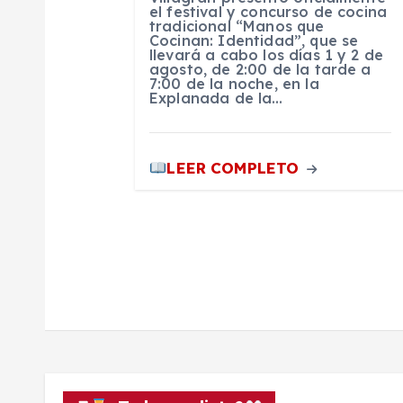
e
el festival y concurso de cocina
tradicional “Manos que
Cocinan: Identidad”, que se
e
llevará a cabo los días 1 y 2 de
agosto, de 2:00 de la tarde a
7:00 de la noche, en la
Explanada de la…
n
t
LEER COMPLETO
r
a
d
a