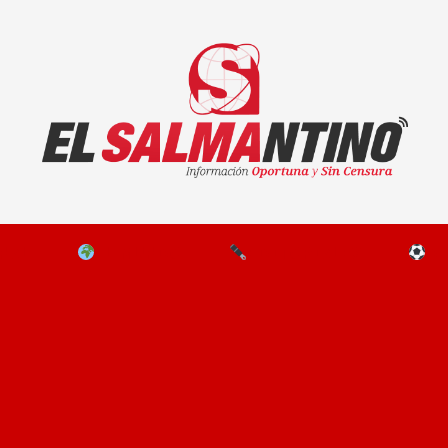
El Salmantino - medios/noticias/editorial
NAL
EL MUNDO
EDITORIALES
D