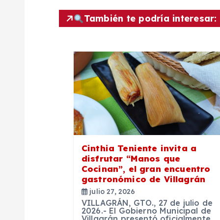
e
También te podría interesar:
g
a
c
i
ó
Cinthia Teniente invita a
disfrutar “Manos que
n
Cocinan”, el gran encuentro
gastronómico de Villagrán
julio 27, 2026
d
VILLAGRÁN, GTO., 27 de julio de
2026.- El Gobierno Municipal de
Villagrán presentó oficialmente