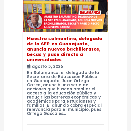
e
n
t
Maestro salmantino, delegado
de la SEP en Guanajuato,
r
anuncia nuevos bachilleratos,
becas y pase directo a
universidades
a
agosto 5, 2026
En Salamanca, el delegado de la
d
Secretaría de Educación Pública
en Guanajuato, Juan Ortega
Gasca, anunció una serie de
acciones que buscan ampliar el
a
acceso a la educación pública y
reducir las barreras económicas y
académicas para estudiantes y
s
familias. El anuncio cobra especial
relevancia para el municipio, pues
Ortega Gasca es…