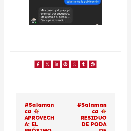
N
#Salaman
#Salaman
a
ca
ca
APROVECH
RESIDUO
A; EL
DE PODA
v
PRÓXIMO
DE