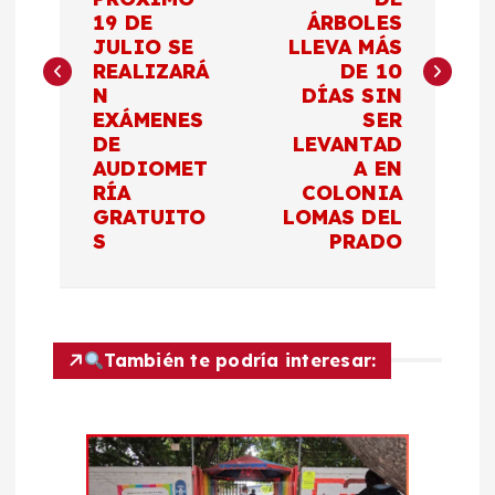
19 DE
ÁRBOLES
e
JULIO SE
LLEVA MÁS
REALIZARÁ
DE 10
g
N
DÍAS SIN
EXÁMENES
SER
a
DE
LEVANTAD
AUDIOMET
A EN
c
RÍA
COLONIA
GRATUITO
LOMAS DEL
S
PRADO
i
ó
n
También te podría interesar:
d
e