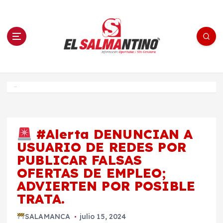
S
a
l
t
a
r
a
l
c
o
El Salmantino - medios/noticias/editorial
n
t
e
Inicio
n
i
d
o
#Alerta DENUNCIAN A
USUARIO DE REDES POR
PUBLICAR FALSAS
OFERTAS DE EMPLEO;
ADVIERTEN POR POSIBLE
TRATA.
SALAMANCA
julio 15, 2024