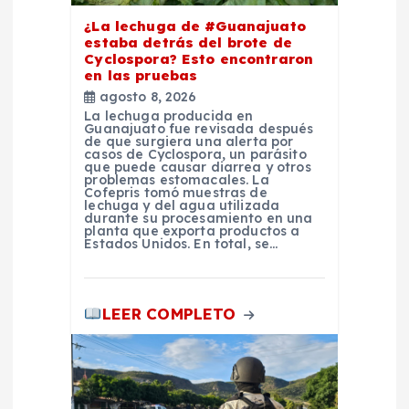
a
¿La lechuga de #Guanajuato
estaba detrás del brote de
s
Cyclospora? Esto encontraron
en las pruebas
agosto 8, 2026
La lechuga producida en
Guanajuato fue revisada después
de que surgiera una alerta por
casos de Cyclospora, un parásito
que puede causar diarrea y otros
problemas estomacales. La
Cofepris tomó muestras de
lechuga y del agua utilizada
durante su procesamiento en una
planta que exporta productos a
Estados Unidos. En total, se…
LEER COMPLETO