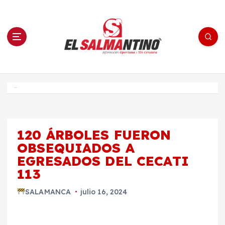
S
a
l
t
a
r
a
l
c
o
El Salmantino - medios/noticias/editorial
n
t
e
Inicio
n
i
d
o
120 ÁRBOLES FUERON
OBSEQUIADOS A
EGRESADOS DEL CECATI
113
SALAMANCA
julio 16, 2024