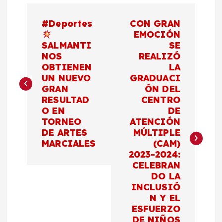
N
#Deportes
CON GRAN
a
EMOCIÓN
SALMANTI
SE
NOS
REALIZÓ
v
OBTIENEN
LA
UN NUEVO
GRADUACI
e
GRAN
ÓN DEL
RESULTAD
CENTRO
g
O EN
DE
TORNEO
ATENCIÓN
a
DE ARTES
MÚLTIPLE
MARCIALES
(CAM)
c
2023-2024:
CELEBRAN
DO LA
i
INCLUSIÓ
N Y EL
ó
ESFUERZO
DE NIÑOS