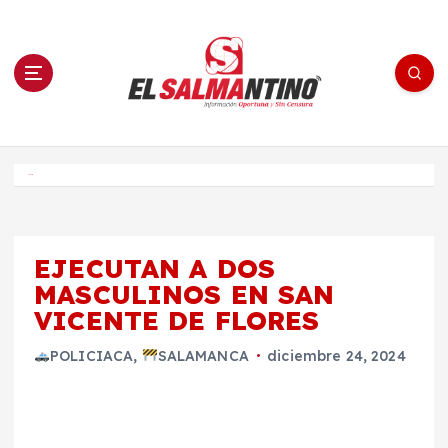
S
a
l
t
a
r
a
l
c
o
El Salmantino - medios/noticias/editorial
n
t
e
Inicio
n
i
d
o
EJECUTAN A DOS
MASCULINOS EN SAN
VICENTE DE FLORES
POLICIACA
,
SALAMANCA
diciembre 24, 2024