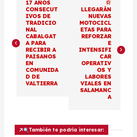
17 AÑOS
a
CONSECUT
LLEGARÁN
IVOS DE
NUEVAS
TRADICIO
MOTOCICL
v
NAL
ETAS PARA
CABALGAT
REFORZAR
e
A PARA
E
RECIBIR A
INTENSIFI
g
PAISANOS
CAR
EN
OPERATIV
a
COMUNIDA
OS Y
D DE
LABORES
c
VALTIERRA
VIALES EN
SALAMANC
A
i
ó
n
También te podría interesar: