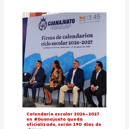
d
e
e
n
t
r
a
d
Calendario escolar 2026–2027
a
en #Guanajuato queda
oficializado, serán 190 días de