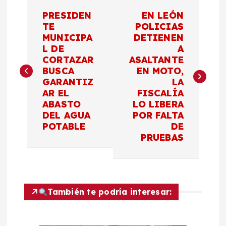
N
PRESIDEN
EN LEÓN
a
TE
POLICIAS
MUNICIPA
DETIENEN
L DE
A
v
CORTAZAR
ASALTANTE
BUSCA
EN MOTO,
e
GARANTIZ
LA
AR EL
FISCALÍA
g
ABASTO
LO LIBERA
DEL AGUA
POR FALTA
a
POTABLE
DE
PRUEBAS
c
i
También te podría interesar:
ó