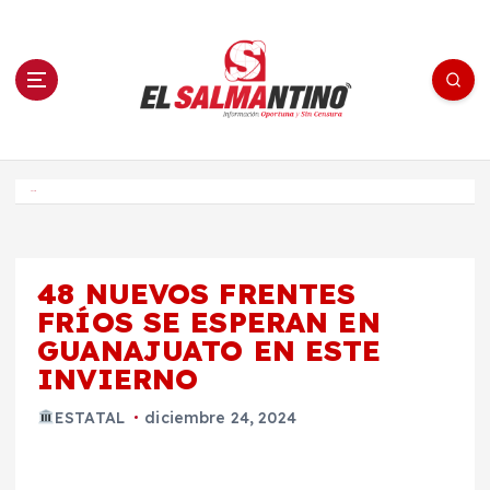
S
a
l
t
a
r
a
l
c
o
El Salmantino - medios/noticias/editorial
n
t
e
Inicio
n
i
d
o
48 NUEVOS FRENTES
FRÍOS SE ESPERAN EN
GUANAJUATO EN ESTE
INVIERNO
ESTATAL
diciembre 24, 2024