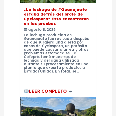
t
¿La lechuga de #Guanajuato
r
estaba detrás del brote de
Cyclospora? Esto encontraron
a
en las pruebas
agosto 8, 2026
La lechuga producida en
d
Guanajuato fue revisada después
de que surgiera una alerta por
casos de Cyclospora, un parásito
a
que puede causar diarrea y otros
problemas estomacales. La
Cofepris tomó muestras de
lechuga y del agua utilizada
s
durante su procesamiento en una
planta que exporta productos a
Estados Unidos. En total, se…
LEER COMPLETO