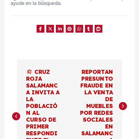
ayude en la búsqueda.
N
CRUZ
REPORTAN
a
ROJA
PRESUNTO
SALAMANC
FRAUDE EN
A INVITA A
LA VENTA
v
LA
DE
POBLACIÓ
MUEBLES
e
N AL
POR REDES
CURSO DE
SOCIALES
g
PRIMER
EN
RESPONDI
SALAMANC