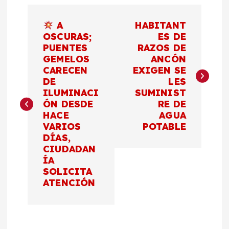
N
A
HABITANT
a
OSCURAS;
ES DE
PUENTES
RAZOS DE
GEMELOS
ANCÓN
v
CARECEN
EXIGEN SE
DE
LES
e
ILUMINACI
SUMINIST
ÓN DESDE
RE DE
g
HACE
AGUA
VARIOS
POTABLE
a
DÍAS,
CIUDADAN
c
ÍA
SOLICITA
ATENCIÓN
i
ó