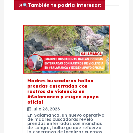
n
También te podría interesar:
d
e
e
n
t
Madres buscadoras hallan
prendas enterradas con
r
rastros de violencia en
#Salamanca y exigen apoyo
oficial
a
julio 28, 2026
En Salamanca, un nuevo operativo
d
de madres buscadoras reveló
prendas enterradas con manchas
de sangre, hallazgo que refuerza
la esperanza de localizar cuerpos