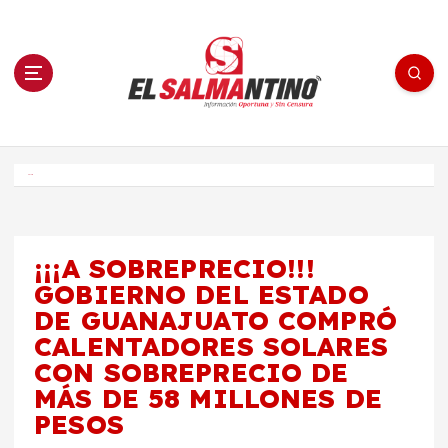
S
a
l
t
a
r
a
l
c
o
El Salmantino - medios/noticias/editorial
n
t
e
Inicio
n
i
d
o
¡¡¡A SOBREPRECIO!!!
GOBIERNO DEL ESTADO
DE GUANAJUATO COMPRÓ
CALENTADORES SOLARES
CON SOBREPRECIO DE
MÁS DE 58 MILLONES DE
PESOS