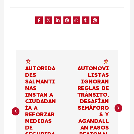
N
a
AUTORIDA
AUTOMOVI
DES
LISTAS
SALMANTI
IGNORAN
v
NAS
REGLAS DE
INSTAN A
TRÁNSITO,
e
CIUDADAN
DESAFÍAN
ÍA A
SEMÁFORO
g
REFORZAR
S Y
MEDIDAS
AGANDALL
a
DE
AN PASOS