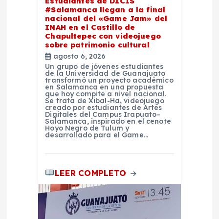
Estudiantes de DICIS
r
#Salamanca llegan a la final
nacional del «Game Jam» del
INAH en el Castillo de
a
Chapultepec con videojuego
sobre patrimonio cultural
d
agosto 6, 2026
Un grupo de jóvenes estudiantes
de la Universidad de Guanajuato
a
transformó un proyecto académico
en Salamanca en una propuesta
que hoy compite a nivel nacional.
Se trata de Xibal-Ha, videojuego
s
creado por estudiantes de Artes
Digitales del Campus Irapuato–
Salamanca, inspirado en el cenote
Hoyo Negro de Tulum y
desarrollado para el Game…
LEER COMPLETO