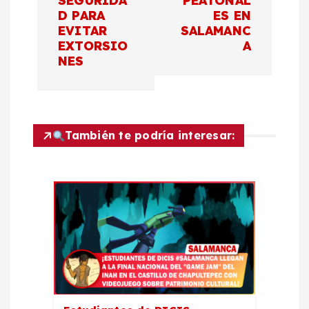
SEGURIDA
PEATONAL
c
D PARA
ES EN
EVITAR
SALAMANC
EXTORSIO
A
i
NES
ó
n
También te podría interesar:
d
e
e
n
t