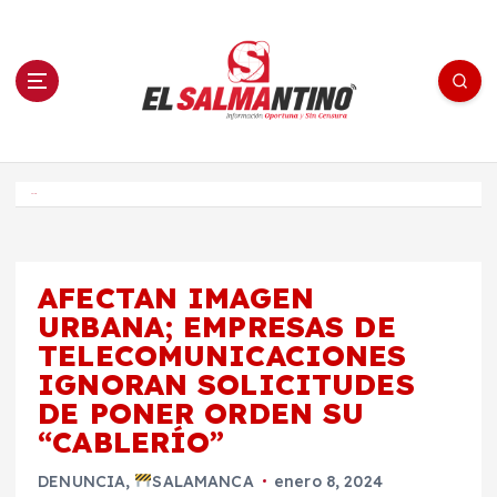
S
a
l
t
a
r
a
l
c
o
El Salmantino - medios/noticias/editorial
n
t
e
Inicio
n
i
d
o
AFECTAN IMAGEN
URBANA; EMPRESAS DE
TELECOMUNICACIONES
IGNORAN SOLICITUDES
DE PONER ORDEN SU
“CABLERÍO”
DENUNCIA
,
SALAMANCA
enero 8, 2024