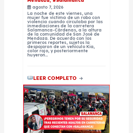
Mendoza, #Salamanca
d
agosto 7, 2026
La noche de este viernes, una
mujer fue víctima de un robo con
a
violencia cuando circulaba por las
inmediaciones de la carretera
Salamanca-Cárdenas, a la altura
de la comunidad de San José de
s
Mendoza. De acuerdo con los
primeros reportes, sujetos la
despojaron de un vehículo Kia,
color rojo, y posteriormente
huyeron…
LEER COMPLETO