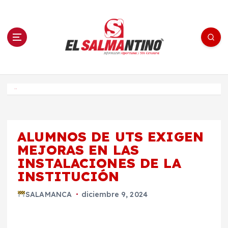
S
a
l
t
a
r
a
l
c
o
El Salmantino - medios/noticias/editorial
n
t
e
Inicio
n
i
d
o
ALUMNOS DE UTS EXIGEN
MEJORAS EN LAS
INSTALACIONES DE LA
INSTITUCIÓN
SALAMANCA
diciembre 9, 2024