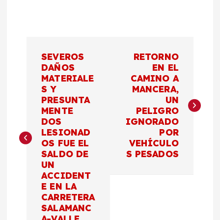
N
SEVEROS
RETORNO
a
DAÑOS
EN EL
MATERIALE
CAMINO A
S Y
MANCERA,
v
PRESUNTA
UN
MENTE
PELIGRO
e
DOS
IGNORADO
LESIONAD
POR
g
OS FUE EL
VEHÍCULO
SALDO DE
S PESADOS
a
UN
ACCIDENT
c
E EN LA
CARRETERA
SALAMANC
i
A-VALLE