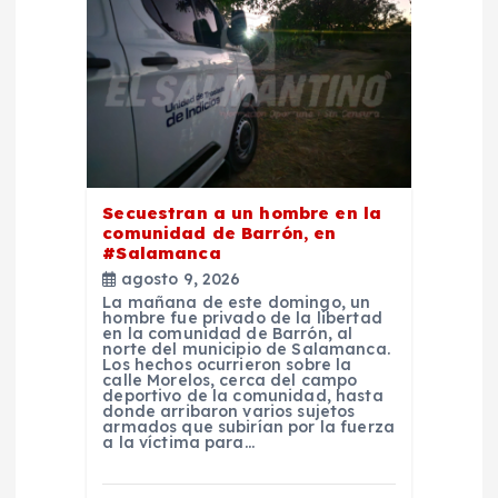
t
r
a
d
Secuestran a un hombre en la
comunidad de Barrón, en
#Salamanca
a
agosto 9, 2026
La mañana de este domingo, un
s
hombre fue privado de la libertad
en la comunidad de Barrón, al
norte del municipio de Salamanca.
Los hechos ocurrieron sobre la
calle Morelos, cerca del campo
deportivo de la comunidad, hasta
donde arribaron varios sujetos
armados que subirían por la fuerza
a la víctima para…