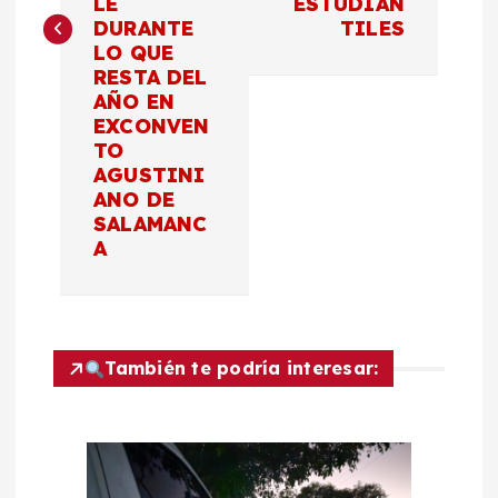
g
LE
ESTUDIAN
DURANTE
TILES
a
LO QUE
RESTA DEL
c
AÑO EN
EXCONVEN
TO
i
AGUSTINI
ANO DE
ó
SALAMANC
A
n
d
También te podría interesar:
e
e
n