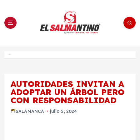
S
a
l
t
a
r
a
l
c
o
El Salmantino - medios/noticias/editorial
n
t
e
Inicio
n
i
d
o
AUTORIDADES INVITAN A
ADOPTAR UN ÁRBOL PERO
CON RESPONSABILIDAD
SALAMANCA
julio 5, 2024