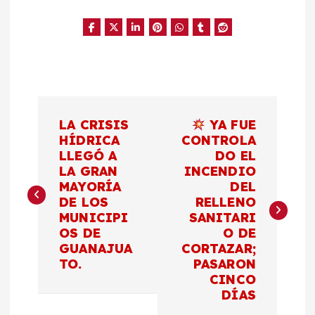
N
LA CRISIS
YA FUE
a
HÍDRICA
CONTROLA
LLEGÓ A
DO EL
LA GRAN
INCENDIO
v
MAYORÍA
DEL
DE LOS
RELLENO
e
MUNICIPI
SANITARI
OS DE
O DE
g
GUANAJUA
CORTAZAR;
TO.
PASARON
a
CINCO
DÍAS