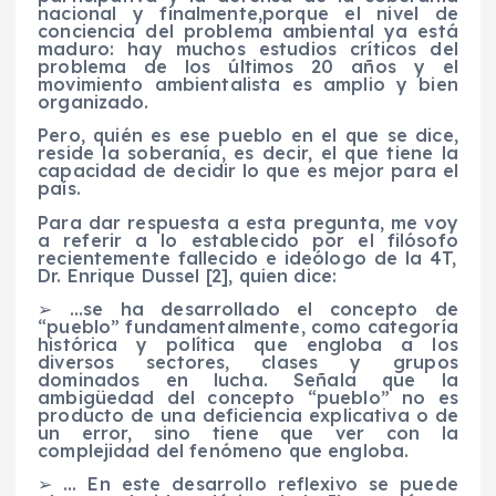
nacional y
finalmente,
porque el nivel de
conciencia del problema ambiental ya está
maduro: hay
muchos
estudios críticos del
problema de los últimos 20 años y el
movimiento ambientalista es amplio y bien
organizado.
Pero, quién es ese pueblo en el que se dice,
reside la soberanía,
es decir, el que tiene la
capacidad de decidir lo que es mejor para el
país.
Para dar respuesta a esta pregunta, me voy
a referir
a lo establecido
por el filósofo
recientemente fallecido
e ideólogo de la 4T,
Dr. Enrique Dussel
[
2
]
, qu
i
e
n
dice:
➢
…se ha desarrollado el concepto de
“pueblo” fundamentalmente, como categoría
histórica y política que engloba a los
diversos sectores, clases y grupos
dominados en lucha. Señala que la
ambigüedad del concepto “pueblo” no es
producto de una deficiencia explicativa o de
un error, sino tiene que ver con la
complejidad del fenómeno que engloba.
➢
… En este desarrollo reflexivo se puede