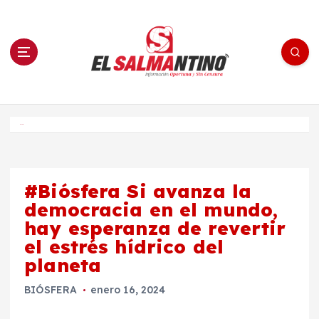
S
a
l
t
a
r
a
l
c
o
El Salmantino - medios/noticias/editorial
n
t
e
Inicio
n
i
d
o
#Biósfera Si avanza la
democracia en el mundo,
hay esperanza de revertir
el estrés hídrico del
planeta
BIÓSFERA
enero 16, 2024