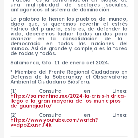
una multiplicidad de sectores sociales,
antagónicos al sistema de dominación.
La palabra la
tienen los pueblos del mundo,
dado que, si queremos revertir el estrés
hídrico del planeta, esto es, de defender la
vida, deberemos luchar todos
unidos para
avanzar en la consolidación de la
democracia en todas las naciones del
mundo. Así de grande
y compleja
es la tarea
de todas y todos.
Salamanca, Gto.
11
de
enero
del 202
4
.
*
Miembro del
Frente Regional Ciudadano en
Defensa de la Soberanía
y el
Observatorio
Ambiental Ciudadano Biósfera.
[1]
Consulta en Línea:
https://salmantino.mx/2024-la-crisis-hidrica-
llego-a-la-gran-mayoria-de-los-municipios-
de-guanajuato/
[
2
]
Consulta en Línea:
https://www.youtube.com/watch?
v=dpoZxusnJ4k