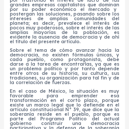
por
tras
fondo
el interés de lucro de las
grandes empresas capitalistas que dominan
por su poder económico
el mercado
y
postergan las soluciones,
pasando
sobre los
intereses de amplias comunidades
del
planeta; es decir, prevalece el interés de
pocos muy poderosos, sobre el interés de las
amplias mayorías de la población, es
evi
dente la ausencia de democracia y de ahí
el título de
l presente
artículo.
Sobre el tema de
cómo
avanzar hacia la
democracia, no existen
fórmulas
únicas
, y
cada pueblo
, como protagonista,
debe
darse a la tarea de encontrarla
s
, ya que es
un problema político y por tanto depende
entre otros de su historia, su cultura, sus
tradiciones, su organización para tal fin y de
la correlación de fuerzas.
En el caso de México, la situación es muy
favorable para emprender esa
transformación en el corto plazo
, porque
existe un marco legal que
lo defiende en el
artículo constitucional N° 39, que dice que
la
soberanía reside en el
pueblo
, porque es
parte del Programa Político del actual
gobierno
construir una democracia
participativa y la defensa de la soberanía