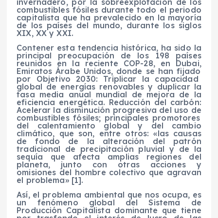
invernadero
, por la sobreexplotación de los
combustibles fósiles durante todo el periodo
capitalista que
ha
prevale
cido
en la mayoría
de los países del mundo
, durante los siglos
XIX, XX y XXI.
Contener esta tendencia histórica, ha sido la
principal preocupación de los
198
países
reunidos en la reciente COP
-28
, en Dub
ai,
Emiratos Árabe Unidos,
donde se han fijado
por
Objetivo 2030:
Triplicar la capacidad
global de energías renovables y duplicar la
tasa media anual mundial de mejora de la
eficiencia energética. Reducción del carbón:
Acelerar la disminución progresiva del uso de
combustibles fósiles;
principales promotores
del calentamiento global y del cambio
climático,
que son, entre otros:
«
las causas
de fondo de la alteración del patrón
tradicional de precipitación pluvial y de la
sequía que afecta amplias regiones del
planeta, junto con otras acciones y
omisiones del hombre colectivo que agravan
el problema
»
[1]
.
Así, el problema ambiental que nos ocupa, es
un fenómeno global del Sistema de
Producción Capitali
sta dominante que tiene