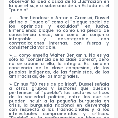
observar la idea clásica de la Ilustración en
la que el sujeto soberano de un Estado es el
“pueblo”.
➢
…
Remitiéndose a Antonio Gramsci, Dussel
define al “pueblo” como el “bloque social de
los oprimidos y excluidos” en lucha.
Entendiendo bloque no como una piedra de
consistencia única, sino como un conjunto
integrable y desintegrable, con
contradicciones internas, con fuerza y
consistencia variable.
➢
… como enseña Walter Benjamin. No es ya
sólo la “conciencia de la clase obrera”, pero
no se opone a ella, la integra. Es
también
conciencia de la clase campesina, de los
pueblos indígenas, de las feministas, de los
antirracistas, de los marginales.
➢
En sus “20 tesis de política”, Dussel señala
a otros grupos y sectores que pueden
pertenecer al “pueblo”: los sectores críticos
de la sociedad política, entre los que se
pueden incluir a la pequeña burguesía en
crisis, la burguesía nacional en desventaja
con respecto a las trasnacionales y a los
intelectuales comprometidos y críticos
.
“Pueblo” es la conformación en bloque de