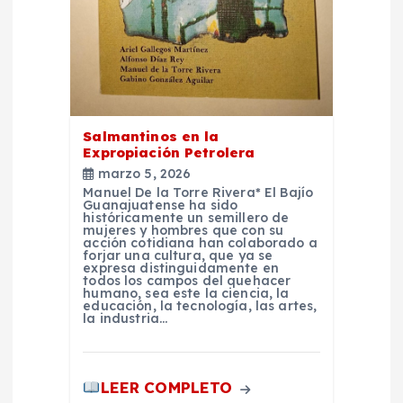
a
d
a
Salmantinos en la
Expropiación Petrolera
s
marzo 5, 2026
Manuel De la Torre Rivera* El Bajío
Guanajuatense ha sido
históricamente un semillero de
mujeres y hombres que con su
acción cotidiana han colaborado a
forjar una cultura, que ya se
expresa distinguidamente en
todos los campos del quehacer
humano, sea este la ciencia, la
educación, la tecnología, las artes,
la industria…
LEER COMPLETO