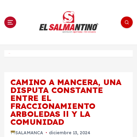
S
a
l
t
a
r
a
l
c
o
El Salmantino - medios/noticias/editorial
n
t
e
Inicio
n
i
d
o
CAMINO A MANCERA, UNA
DISPUTA CONSTANTE
ENTRE EL
FRACCIONAMIENTO
ARBOLEDAS ll Y LA
COMUNIDAD
SALAMANCA
diciembre 13, 2024