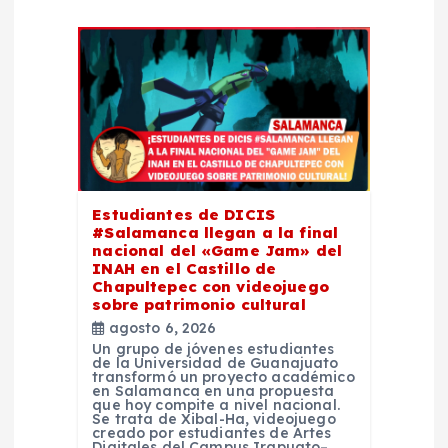
e
e
n
t
Estudiantes de DICIS
r
#Salamanca llegan a la final
nacional del «Game Jam» del
INAH en el Castillo de
a
Chapultepec con videojuego
sobre patrimonio cultural
d
agosto 6, 2026
Un grupo de jóvenes estudiantes
de la Universidad de Guanajuato
a
transformó un proyecto académico
en Salamanca en una propuesta
que hoy compite a nivel nacional.
Se trata de Xibal-Ha, videojuego
s
creado por estudiantes de Artes
Digitales del Campus Irapuato–