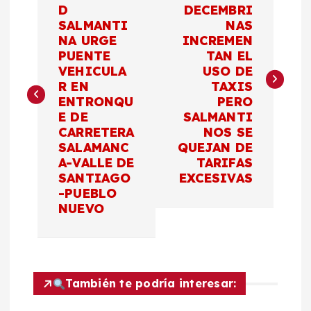
a
D
DECEMBRI
SALMANTI
NAS
v
NA URGE
INCREMEN
PUENTE
TAN EL
e
VEHICULA
USO DE
R EN
TAXIS
g
ENTRONQU
PERO
E DE
SALMANTI
a
CARRETERA
NOS SE
SALAMANC
QUEJAN DE
c
A-VALLE DE
TARIFAS
SANTIAGO
EXCESIVAS
-PUEBLO
i
NUEVO
ó
n
También te podría interesar:
d