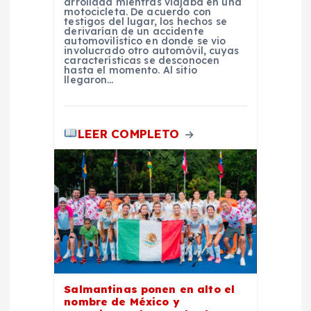
arrollada mientras viajaba en una
motocicleta. De acuerdo con
d
testigos del lugar, los hechos se
derivarían de un accidente
automovilístico en donde se vio
involucrado otro automóvil, cuyas
a
características se desconocen
hasta el momento. Al sitio
llegaron…
s
LEER COMPLETO
Salmantinas ponen en alto el
nombre de México y