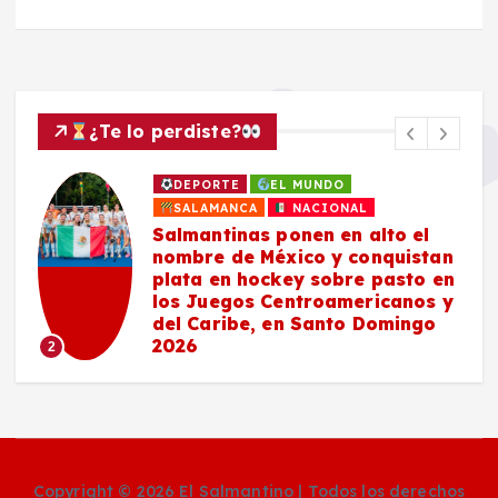
¿Te lo perdiste?
DEPORTE
EL MUNDO
SALAMANCA
NACIONAL
Salmantinas ponen en alto el
nombre de México y conquistan
plata en hockey sobre pasto en
los Juegos Centroamericanos y
del Caribe, en Santo Domingo
2026
2
Copyright © 2026 El Salmantino | Todos los derechos