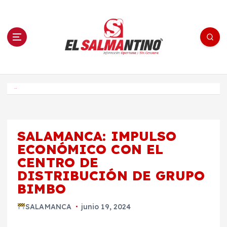
S
a
l
t
a
r
a
l
c
o
El Salmantino - medios/noticias/editorial
n
t
e
Inicio
n
i
d
o
SALAMANCA: IMPULSO
ECONÓMICO CON EL
CENTRO DE
DISTRIBUCIÓN DE GRUPO
BIMBO
SALAMANCA
junio 19, 2024