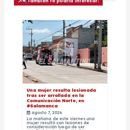
i
También te podría interesar:
ó
n
d
e
e
n
Una mujer resulta lesionada
t
tras ser arrollada en la
Comunicación Norte, en
#Salamanca
r
agosto 7, 2026
La mañana de este viernes una
mujer resultó con lesiones de
a
consideración luego de ser