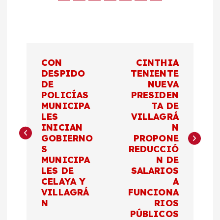
N
CON
CINTHIA
a
DESPIDO
TENIENTE
DE
NUEVA
POLICÍAS
PRESIDEN
v
MUNICIPA
TA DE
LES
VILLAGRÁ
e
INICIAN
N
GOBIERNO
PROPONE
g
S
REDUCCIÓ
MUNICIPA
N DE
a
LES DE
SALARIOS
CELAYA Y
A
c
VILLAGRÁ
FUNCIONA
N
RIOS
PÚBLICOS