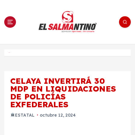
S
a
l
t
a
r
a
l
c
o
El Salmantino - medios/noticias/editorial
n
t
e
Inicio
n
i
d
o
CELAYA INVERTIRÁ 30
MDP EN LIQUIDACIONES
DE POLICÍAS
EXFEDERALES
ESTATAL
octubre 12, 2024