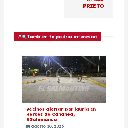
n
PRIETO
d
e
También te podría interesar:
e
n
t
r
a
d
Vecinos alertan por jauría en
Héroes de Cananea,
#Salamanca
a
agosto 10, 2026