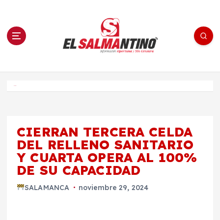
S
a
l
t
a
r
a
l
c
o
El Salmantino - medios/noticias/editorial
n
t
e
Inicio
n
i
d
o
CIERRAN TERCERA CELDA
DEL RELLENO SANITARIO
Y CUARTA OPERA AL 100%
DE SU CAPACIDAD
SALAMANCA
noviembre 29, 2024