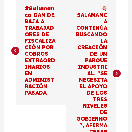
N
#Salaman
a
ca DAN DE
SALAMANC
BAJA A
A
TRABAJAD
CONTINÚA
v
ORES DE
BUSCANDO
FISCALIZA
LA
e
CIÓN POR
CREACIÓN
COBROS
DE UN
g
EXTRAORD
PARQUE
INARIOS
INDUSTRI
a
EN
AL. “SE
ADMINIST
NECESITA
c
RACIÓN
EL APOYO
PASADA
DE LOS
TRES
i
NIVELES
DE
ó
GOBIERNO
”, AFIRMA
CÉSAR