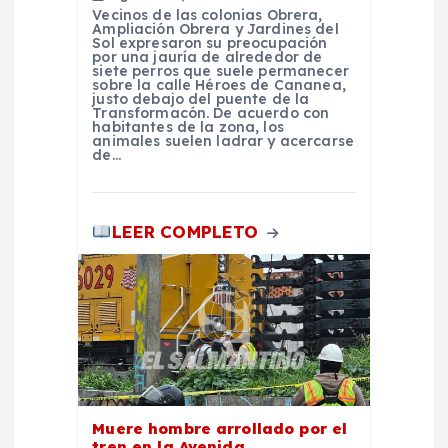
Vecinos de las colonias Obrera,
Ampliación Obrera y Jardines del
s
Sol expresaron su preocupación
por una jauría de alrededor de
siete perros que suele permanecer
sobre la calle Héroes de Cananea,
justo debajo del puente de la
Transformacón. De acuerdo con
habitantes de la zona, los
animales suelen ladrar y acercarse
de…
LEER COMPLETO
Muere hombre arrollado por el
tren en la Avenida