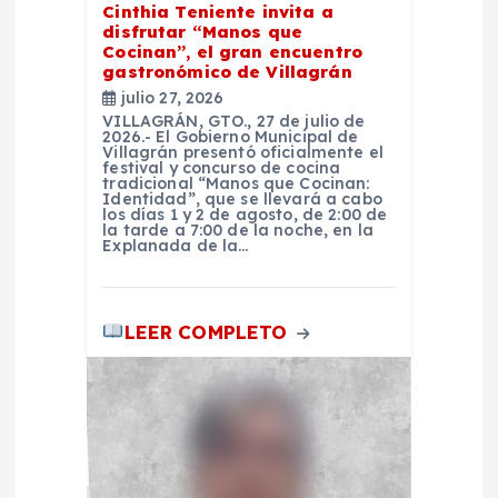
Cinthia Teniente invita a
n
disfrutar “Manos que
Cocinan”, el gran encuentro
t
gastronómico de Villagrán
julio 27, 2026
r
VILLAGRÁN, GTO., 27 de julio de
2026.- El Gobierno Municipal de
Villagrán presentó oficialmente el
festival y concurso de cocina
a
tradicional “Manos que Cocinan:
Identidad”, que se llevará a cabo
los días 1 y 2 de agosto, de 2:00 de
d
la tarde a 7:00 de la noche, en la
Explanada de la…
a
LEER COMPLETO
s