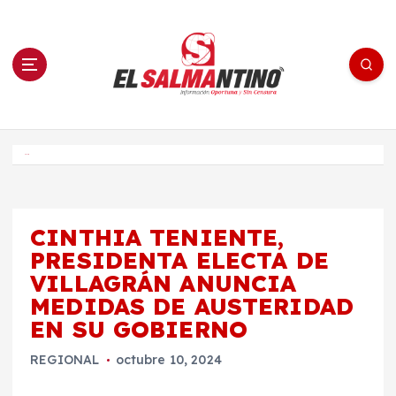
S
a
l
t
a
r
a
l
c
o
El Salmantino - medios/noticias/editorial
n
t
e
Inicio
n
i
d
o
CINTHIA TENIENTE,
PRESIDENTA ELECTA DE
VILLAGRÁN ANUNCIA
MEDIDAS DE AUSTERIDAD
EN SU GOBIERNO
REGIONAL
octubre 10, 2024