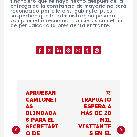
financiero que se haya hecho después de la
entrega de la constancia de mayoría no será
reconocido por ella o su gabinete, pues
sospechan que la administración pasada
comprometió recursos financieros con el fin
de perjudicar a la presidenta entrante.
N
APRUEBAN
a
CAMIONET
IRAPUATO
AS
ESPERA A
BLINDADA
MÁS DE 20
v
S PARA EL
MIL
SECRETARI
VISITANTE
e
O DE
S EN EL