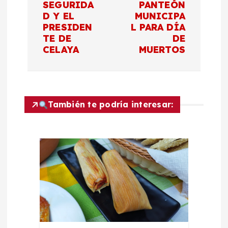
SEGURIDA
PANTEÓN
g
D Y EL
MUNICIPA
PRESIDEN
L PARA DÍA
a
TE DE
DE
CELAYA
MUERTOS
c
i
También te podría interesar:
ó
n
d
e
e