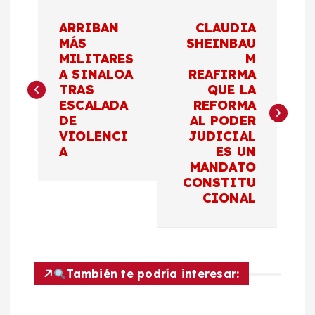
N
ARRIBAN
CLAUDIA
a
MÁS
SHEINBAU
MILITARES
M
A SINALOA
REAFIRMA
v
TRAS
QUE LA
ESCALADA
REFORMA
e
DE
AL PODER
VIOLENCI
JUDICIAL
g
A
ES UN
MANDATO
a
CONSTITU
CIONAL
c
i
También te podría interesar:
ó