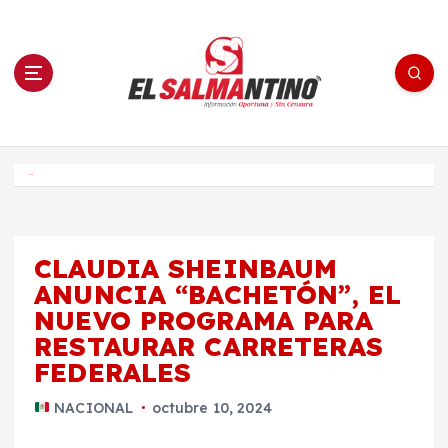
S
a
l
t
a
r
a
l
c
o
El Salmantino - medios/noticias/editorial
n
t
e
Inicio
n
i
d
o
CLAUDIA SHEINBAUM
ANUNCIA “BACHETÓN”, EL
NUEVO PROGRAMA PARA
RESTAURAR CARRETERAS
FEDERALES
NACIONAL
octubre 10, 2024