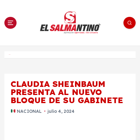
S
a
l
t
a
r
a
l
c
o
El Salmantino - medios/noticias/editorial
n
t
e
Inicio
n
i
d
o
CLAUDIA SHEINBAUM
PRESENTA AL NUEVO
BLOQUE DE SU GABINETE
NACIONAL
julio 4, 2024