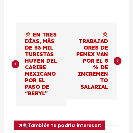
N
EN TRES
a
DÍAS, MÁS
TRABAJAD
DE 33 MIL
ORES DE
TURISTAS
PEMEX VAN
v
HUYEN DEL
POR EL 8
CARIBE
% DE
e
MEXICANO
INCREMEN
POR EL
TO
g
PASO DE
SALARIAL
“BERYL”
a
c
También te podría interesar:
i