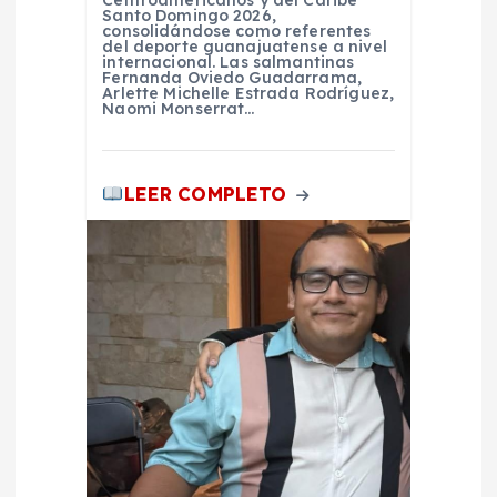
Centroamericanos y del Caribe
Santo Domingo 2026,
d
consolidándose como referentes
del deporte guanajuatense a nivel
internacional. Las salmantinas
a
Fernanda Oviedo Guadarrama,
Arlette Michelle Estrada Rodríguez,
Naomi Monserrat…
s
LEER COMPLETO