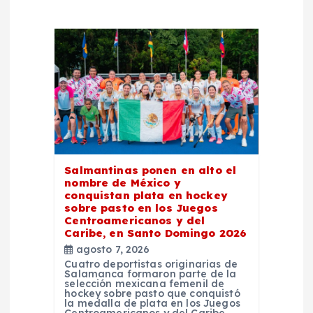
ó
n
d
e
e
Salmantinas ponen en alto el
nombre de México y
n
conquistan plata en hockey
sobre pasto en los Juegos
Centroamericanos y del
t
Caribe, en Santo Domingo 2026
agosto 7, 2026
r
Cuatro deportistas originarias de
Salamanca formaron parte de la
selección mexicana femenil de
a
hockey sobre pasto que conquistó
la medalla de plata en los Juegos