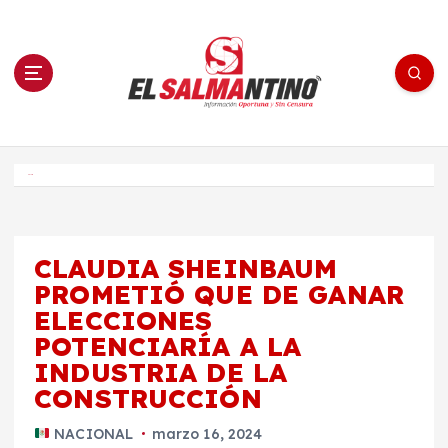
S
a
l
t
a
r
a
l
c
o
El Salmantino - medios/noticias/editorial
n
t
e
Inicio
n
i
d
o
CLAUDIA SHEINBAUM
PROMETIÓ QUE DE GANAR
ELECCIONES
POTENCIARÍA A LA
INDUSTRIA DE LA
CONSTRUCCIÓN
NACIONAL
marzo 16, 2024