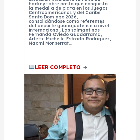
a
hockey sobre pasto que conquistó
la medalla de plata en los Juegos
d
Centroamericanos y del Caribe
Santo Domingo 2026,
consolidándose como referentes
del deporte guanajuatense a nivel
a
internacional. Las salmantinas
Fernanda Oviedo Guadarrama,
Arlette Michelle Estrada Rodríguez,
s
Naomi Monserrat…
LEER COMPLETO