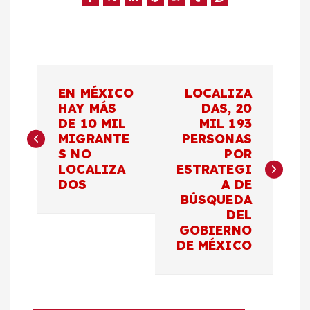
N
EN MÉXICO
LOCALIZA
a
HAY MÁS
DAS, 20
DE 10 MIL
MIL 193
MIGRANTE
PERSONAS
v
S NO
POR
LOCALIZA
ESTRATEGI
e
DOS
A DE
BÚSQUEDA
g
DEL
GOBIERNO
a
DE MÉXICO
c