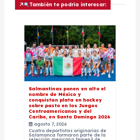
i
También te podría interesar:
ó
n
d
e
e
Salmantinas ponen en alto el
n
nombre de México y
conquistan plata en hockey
sobre pasto en los Juegos
t
Centroamericanos y del
Caribe, en Santo Domingo 2026
r
agosto 7, 2026
Cuatro deportistas originarias de
Salamanca formaron parte de la
selección mexicana femenil de