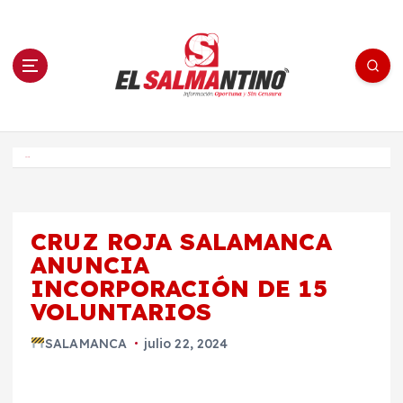
S
a
l
t
a
r
a
l
c
o
El Salmantino - medios/noticias/editorial
n
t
e
Inicio
n
i
d
o
CRUZ ROJA SALAMANCA
ANUNCIA
INCORPORACIÓN DE 15
VOLUNTARIOS
SALAMANCA
julio 22, 2024