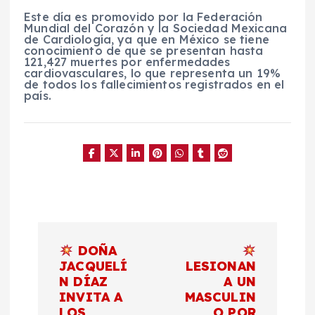
Este día es promovido por la Federación
Mundial del Corazón y la Sociedad Mexicana
de Cardiología, ya que en México se tiene
conocimiento de que se presentan hasta
121,427 muertes por enfermedades
cardiovasculares, lo que representa un 19%
de todos los fallecimientos registrados en el
país.
N
DOÑA
a
JACQUELÍ
LESIONAN
N DÍAZ
A UN
INVITA A
MASCULIN
v
LOS
O POR