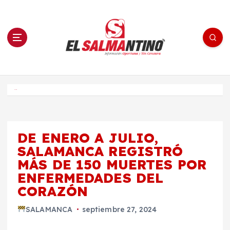
S
a
l
t
a
r
a
l
c
o
El Salmantino - medios/noticias/editorial
n
t
e
Inicio
n
i
d
o
DE ENERO A JULIO,
SALAMANCA REGISTRÓ
MÁS DE 150 MUERTES POR
ENFERMEDADES DEL
CORAZÓN
SALAMANCA
septiembre 27, 2024