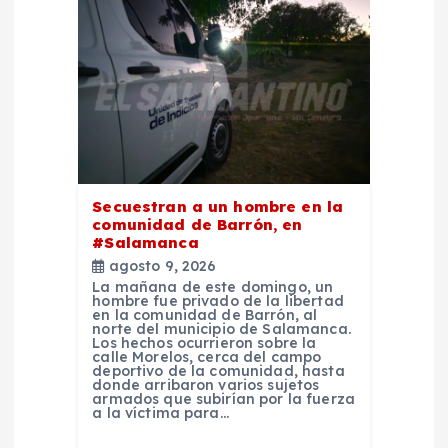
e
n
t
r
Secuestran a un hombre en la
a
comunidad de Barrón, en
#Salamanca
d
agosto 9, 2026
La mañana de este domingo, un
hombre fue privado de la libertad
a
en la comunidad de Barrón, al
norte del municipio de Salamanca.
Los hechos ocurrieron sobre la
calle Morelos, cerca del campo
s
deportivo de la comunidad, hasta
donde arribaron varios sujetos
armados que subirían por la fuerza
a la víctima para…