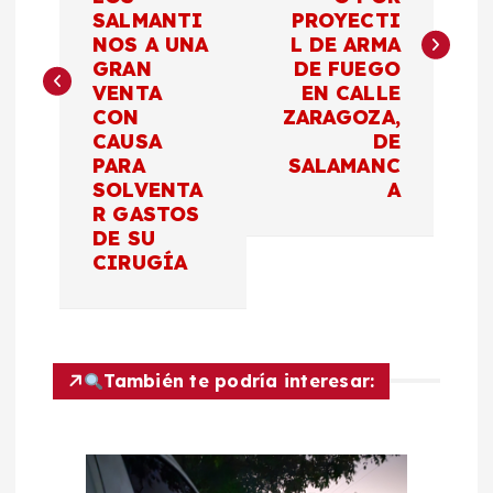
SALMANTI
PROYECTI
e
NOS A UNA
L DE ARMA
GRAN
DE FUEGO
g
VENTA
EN CALLE
CON
ZARAGOZA,
a
CAUSA
DE
PARA
SALAMANC
c
SOLVENTA
A
R GASTOS
DE SU
i
CIRUGÍA
ó
n
También te podría interesar:
d
e