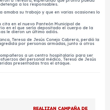
dieron a Teresita, esperando que pronto pueda
e detenga a los responsables.
la amaba su trabajo y que en varias ocasiones lo
n cita en el nuevo Panteón Municipal de
itio en el que sería depositado el cuerpo de la
mas le dieron un último adiós.
manca, Teresa de Jesús Conejo Cabrera, perdió la
o agredida por personas armadas, junto a otros
compañeros a un centro hospitalario para ser
sfuerzos del personal médico, Teresa de Jesús
eridas presentadas tras el ataque.
REALIZAN CAMPAÑA DE