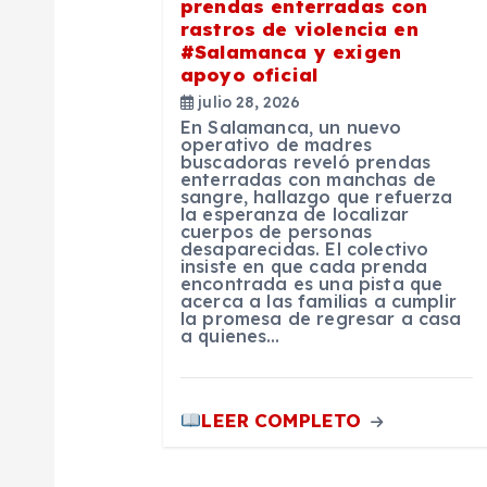
prendas enterradas con
n
rastros de violencia en
#Salamanca y exigen
apoyo oficial
d
julio 28, 2026
En Salamanca, un nuevo
e
operativo de madres
buscadoras reveló prendas
enterradas con manchas de
sangre, hallazgo que refuerza
e
la esperanza de localizar
cuerpos de personas
desaparecidas. El colectivo
n
insiste en que cada prenda
encontrada es una pista que
acerca a las familias a cumplir
la promesa de regresar a casa
t
a quienes…
r
LEER COMPLETO
a