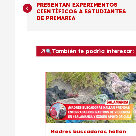
PRESENTAN EXPERIMENTOS
a
CIENTÍFICOS A ESTUDIANTES
DE PRIMARIA
v
e
También te podría interesar:
g
a
c
i
ó
Madres buscadoras hallan