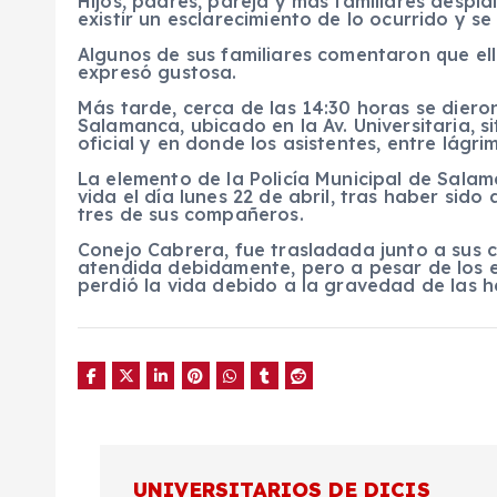
Hijos, padres, pareja y más familiares despi
existir un esclarecimiento de lo ocurrido y s
Algunos de sus familiares comentaron que el
expresó gustosa.
Más tarde, cerca de las 14:30 horas se diero
Salamanca, ubicado en la Av. Universitaria, s
oficial y en donde los asistentes, entre lágri
La elemento de la Policía Municipal de Sala
vida el día lunes 22 de abril, tras haber sid
tres de sus compañeros.
Conejo Cabrera, fue trasladada junto a sus 
atendida debidamente, pero a pesar de los e
perdió la vida debido a la gravedad de las h
N
UNIVERSITARIOS DE DICIS