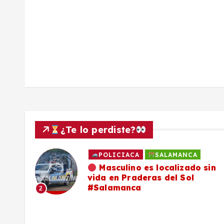
d
a
s
¿Te lo perdiste?
POLICIACA
SALAMANCA
ado
Masculino es localizado sin
vida en Praderas del Sol
os,
#Salamanca
2