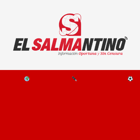
El Salmantino - medios/noticias/editorial
NAL
EL MUNDO
EDITORIALES
D