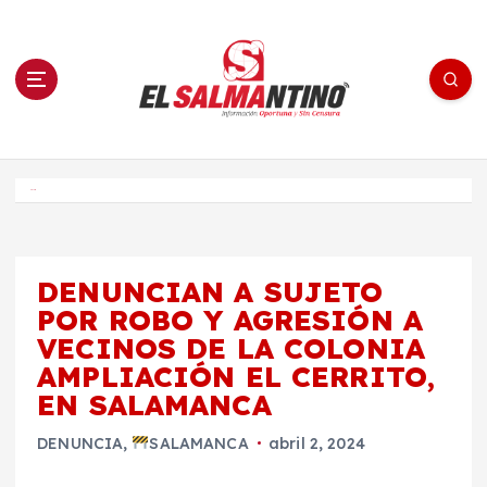
S
a
l
t
a
r
a
l
c
o
El Salmantino - medios/noticias/editorial
n
t
e
Inicio
n
i
d
o
DENUNCIAN A SUJETO
POR ROBO Y AGRESIÓN A
VECINOS DE LA COLONIA
AMPLIACIÓN EL CERRITO,
EN SALAMANCA
DENUNCIA
,
SALAMANCA
abril 2, 2024