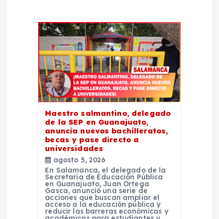
ó
n
d
e
e
Maestro salmantino, delegado
n
de la SEP en Guanajuato,
anuncia nuevos bachilleratos,
t
becas y pase directo a
universidades
agosto 5, 2026
r
En Salamanca, el delegado de la
Secretaría de Educación Pública
en Guanajuato, Juan Ortega
a
Gasca, anunció una serie de
acciones que buscan ampliar el
acceso a la educación pública y
d
reducir las barreras económicas y
académicas para estudiantes y