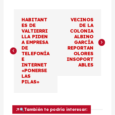
N
HABITANT
VECINOS
a
ES DE
DE LA
VALTIERRI
COLONIA
LLA PIDEN
ALBINO
v
A EMPRESA
GARCÍA
DE
REPORTAN
e
TELEFONÍA
OLORES
E
INSOPORT
g
INTERNET
ABLES
«PONERSE
a
LAS
PILAS»
c
i
También te podría interesar: