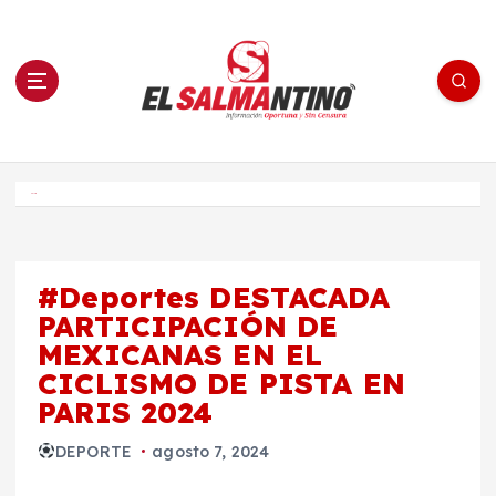
S
a
l
t
a
r
a
l
c
o
El Salmantino - medios/noticias/editorial
n
t
e
Inicio
n
i
d
o
#Deportes DESTACADA
PARTICIPACIÓN DE
MEXICANAS EN EL
CICLISMO DE PISTA EN
PARIS 2024
DEPORTE
agosto 7, 2024