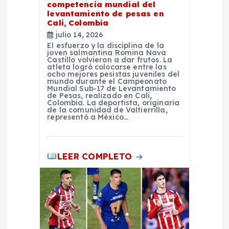
n
competencia mundial del
levantamiento de pesas en
t
Cali, Colombia
julio 14, 2026
El esfuerzo y la disciplina de la
r
joven salmantina Romina Nava
Castillo volvieron a dar frutos. La
atleta logró colocarse entre las
a
ocho mejores pesistas juveniles del
mundo durante el Campeonato
Mundial Sub-17 de Levantamiento
de Pesas, realizado en Cali,
d
Colombia. La deportista, originaria
de la comunidad de Valtierrilla,
representó a México…
a
s
LEER COMPLETO