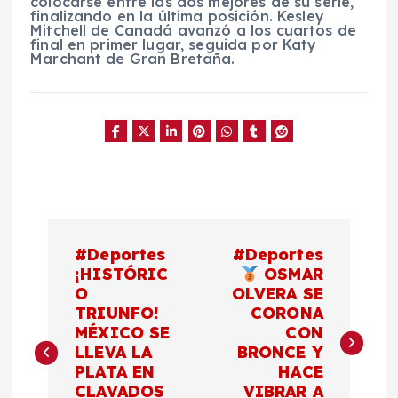
colocarse entre las dos mejores de su serie,
finalizando en la última posición. Kesley
Mitchell de Canadá avanzó a los cuartos de
final en primer lugar, seguida por Katy
Marchant de Gran Bretaña.
N
#Deportes
#Deportes
a
¡HISTÓRIC
OSMAR
O
OLVERA SE
TRIUNFO!
CORONA
v
MÉXICO SE
CON
LLEVA LA
BRONCE Y
e
PLATA EN
HACE
CLAVADOS
VIBRAR A