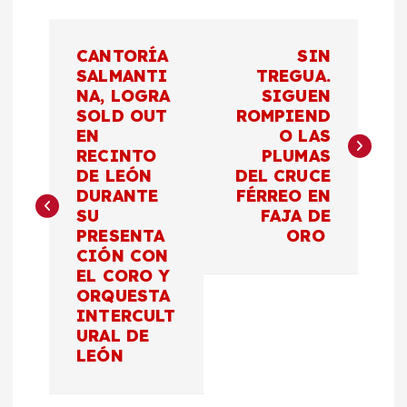
N
CANTORÍA
SIN
a
SALMANTI
TREGUA.
NA, LOGRA
SIGUEN
SOLD OUT
ROMPIEND
v
EN
O LAS
RECINTO
PLUMAS
e
DE LEÓN
DEL CRUCE
DURANTE
FÉRREO EN
g
SU
FAJA DE
PRESENTA
ORO
a
CIÓN CON
EL CORO Y
c
ORQUESTA
INTERCULT
URAL DE
i
LEÓN
ó