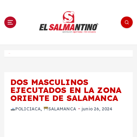
S
a
l
t
a
r
a
l
c
o
El Salmantino - medios/noticias/editorial
n
t
e
Inicio
n
i
d
o
DOS MASCULINOS
EJECUTADOS EN LA ZONA
ORIENTE DE SALAMANCA
POLICIACA
,
SALAMANCA
junio 26, 2024