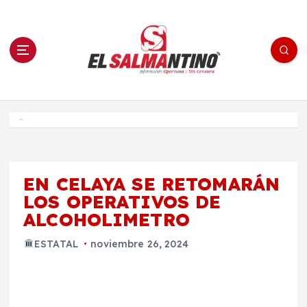
S
a
l
t
a
r
a
l
c
o
El Salmantino - medios/noticias/editorial
n
t
e
Inicio
n
i
d
o
EN CELAYA SE RETOMARÁN
LOS OPERATIVOS DE
ALCOHOLIMETRO
ESTATAL
noviembre 26, 2024