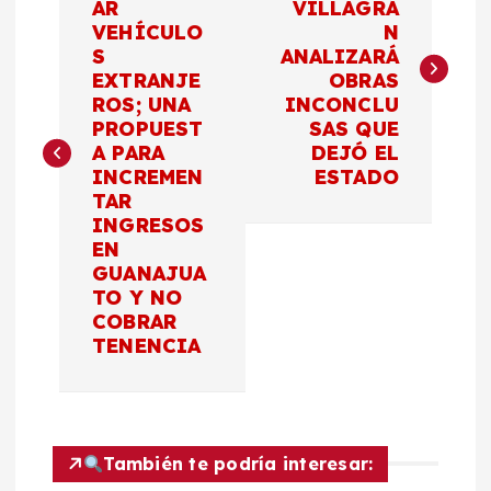
AR
VILLAGRÁ
VEHÍCULO
N
v
S
ANALIZARÁ
EXTRANJE
OBRAS
e
ROS; UNA
INCONCLU
PROPUEST
SAS QUE
g
A PARA
DEJÓ EL
INCREMEN
ESTADO
a
TAR
INGRESOS
c
EN
GUANAJUA
TO Y NO
i
COBRAR
TENENCIA
ó
n
d
También te podría interesar: