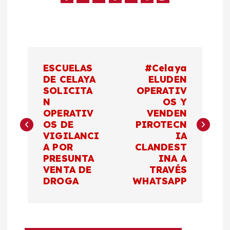
N
ESCUELAS
#Celaya
a
DE CELAYA
ELUDEN
SOLICITA
OPERATIV
N
OS Y
v
OPERATIV
VENDEN
OS DE
PIROTECN
e
VIGILANCI
IA
A POR
CLANDEST
g
PRESUNTA
INA A
VENTA DE
TRAVÉS
a
DROGA
WHATSAPP
c