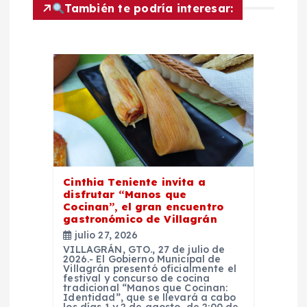
i
También te podría interesar:
ó
n
d
e
e
Cinthia Teniente invita a
disfrutar “Manos que
n
Cocinan”, el gran encuentro
gastronómico de Villagrán
t
julio 27, 2026
VILLAGRÁN, GTO., 27 de julio de
2026.- El Gobierno Municipal de
r
Villagrán presentó oficialmente el
festival y concurso de cocina
tradicional “Manos que Cocinan:
Identidad”, que se llevará a cabo
los días 1 y 2 de agosto, de 2:00 de