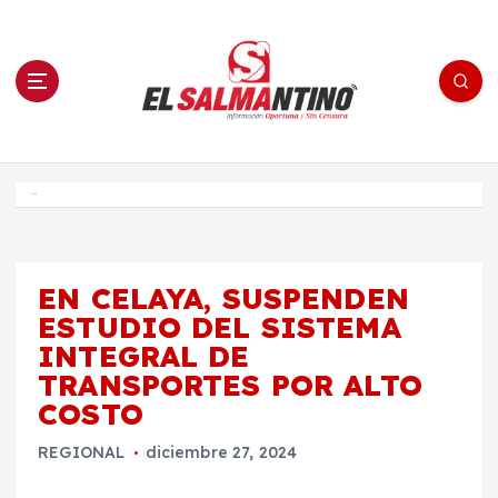
S
a
l
t
a
r
a
l
c
o
El Salmantino - medios/noticias/editorial
n
t
e
Inicio
n
i
d
o
EN CELAYA, SUSPENDEN
ESTUDIO DEL SISTEMA
INTEGRAL DE
TRANSPORTES POR ALTO
COSTO
REGIONAL
diciembre 27, 2024