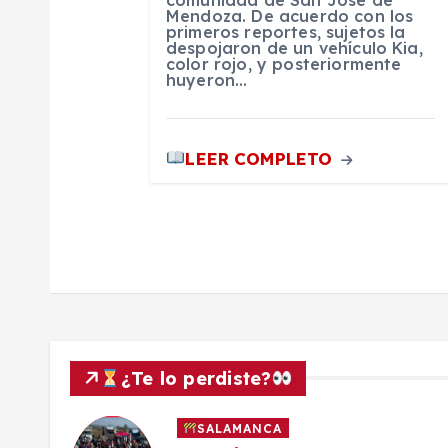
n
comunidad de San José de
Mendoza. De acuerdo con los
primeros reportes, sujetos la
despojaron de un vehículo Kia,
t
color rojo, y posteriormente
huyeron…
r
LEER COMPLETO
a
d
a
s
¿Te lo perdiste?
SALAMANCA