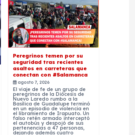
Peregrinos temen por su
seguridad tras recientes
asaltos en carreteras que
conectan con #Salamanca
agosto 7, 2026
El viaje de fe de un grupo de
peregrinos de la Diócesis de
Nuevo Laredo rumbo a la
Basílica de Guadalupe terminó
en un episodio de violencia en
el libramiento de Irapuato. Un
falso retén armado interceptó
el autobús y despojó de sus
pertenencias a 47 personas,
dejando además cuatro