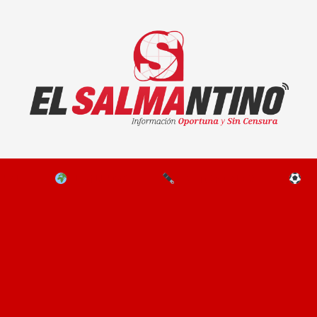
El Salmantino - medios/noticias/editorial
NAL
EL MUNDO
EDITORIALES
D