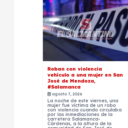
a
c
i
ó
n
Roban con violencia
vehículo a una mujer en San
d
José de Mendoza,
#Salamanca
agosto 7, 2026
e
La noche de este viernes, una
mujer fue víctima de un robo
con violencia cuando circulaba
e
por las inmediaciones de la
carretera Salamanca-
Cárdenas, a la altura de la