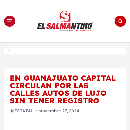
S
a
l
t
a
r
a
l
c
o
El Salmantino - medios/noticias/editorial
n
t
e
Inicio
n
i
d
o
EN GUANAJUATO CAPITAL
CIRCULAN POR LAS
CALLES AUTOS DE LUJO
SIN TENER REGISTRO
ESTATAL
noviembre 27, 2024