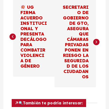
N
UG
SECRETARI
a
FIRMA
O DE
ACUERDO
GOBIERNO
INSTITUCI
DE GTO,
v
ONAL Y
ASEGURA
PRESENTA
QUE
e
DECÁLOGO
CÁMARAS
PARA
PRIVADAS
g
COMBATIR
PONEN EN
VIOLENCI
RIESGO LA
a
A DE
SEGURIDA
GÉNERO
D DE LOS
c
CIUDADAN
OS
i
ó
También te podría interesar: