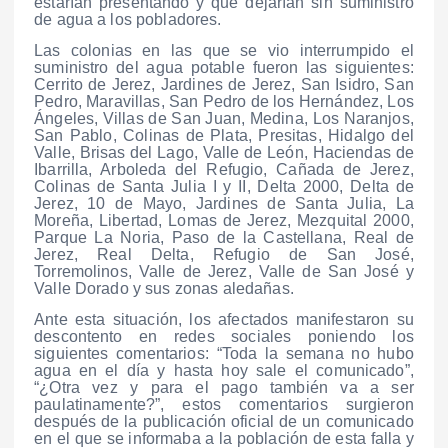
estarían presentando y que dejarían sin suministro
de agua a los pobladores.
Las colonias en las que se vio interrumpido el
suministro del agua potable fueron las siguientes:
Cerrito de Jerez, Jardines de Jerez, San Isidro, San
Pedro, Maravillas, San Pedro de los Hernández, Los
Ángeles, Villas de San Juan, Medina, Los Naranjos,
San Pablo, Colinas de Plata, Presitas, Hidalgo del
Valle, Brisas del Lago, Valle de León, Haciendas de
Ibarrilla, Arboleda del Refugio, Cañada de Jerez,
Colinas de Santa Julia I y II, Delta 2000, Delta de
Jerez, 10 de Mayo, Jardines de Santa Julia, La
Moreña, Libertad, Lomas de Jerez, Mezquital 2000,
Parque La Noria, Paso de la Castellana, Real de
Jerez, Real Delta, Refugio de San José,
Torremolinos, Valle de Jerez, Valle de San José y
Valle Dorado y sus zonas aledañas.
Ante esta situación, los afectados manifestaron su
descontento en redes sociales poniendo los
siguientes comentarios: “Toda la semana no hubo
agua en el día y hasta hoy sale el comunicado”,
“¿Otra vez y para el pago también va a ser
paulatinamente?”, estos comentarios surgieron
después de la publicación oficial de un comunicado
en el que se informaba a la población de esta falla y