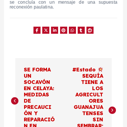
se concluía con un mensaje de una supuesta
reconexión paulatina.
N
SE FORMA
#Estado
a
UN
SEQUÍA
SOCAVÓN
TIENE A
EN CELAYA:
LOS
v
MEDIDAS
AGRICULT
DE
ORES
e
PRECAUCI
GUANAJUA
ÓN Y
TENSES
g
REPARACIÓ
SIN
N EN
SEMBRAR;