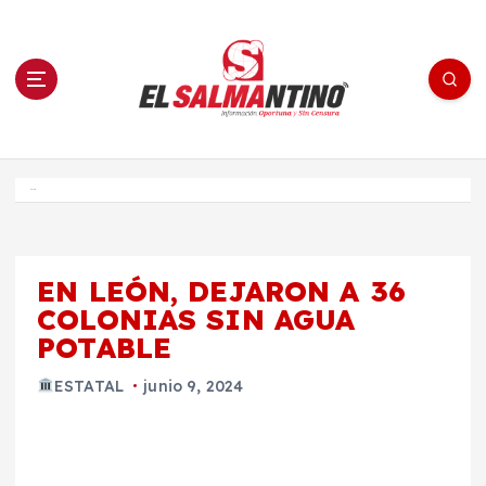
S
a
l
t
a
r
a
l
c
o
El Salmantino - medios/noticias/editorial
n
t
e
Inicio
n
i
d
o
EN LEÓN, DEJARON A 36
COLONIAS SIN AGUA
POTABLE
ESTATAL
junio 9, 2024