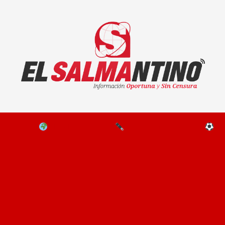
El Salmantino - medios/noticias/editorial
NAL
EL MUNDO
EDITORIALES
D