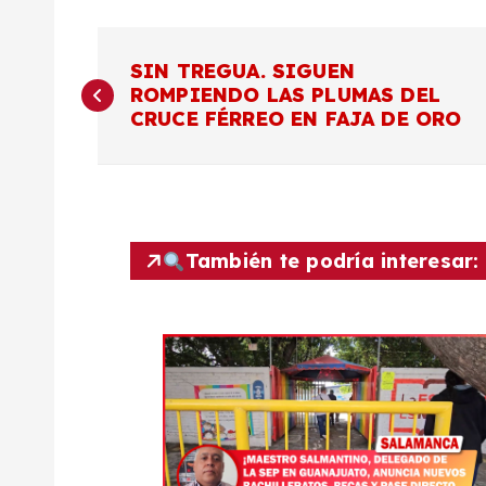
N
SIN TREGUA. SIGUEN
ROMPIENDO LAS PLUMAS DEL
a
CRUCE FÉRREO EN FAJA DE ORO
v
e
También te podría interesar:
g
a
c
i