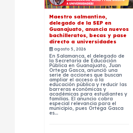
ó
Maestro salmantino,
delegado de la SEP en
n
Guanajuato, anuncia nuevos
bachilleratos, becas y pase
directo a universidades
d
agosto 5, 2026
En Salamanca, el delegado de
e
la Secretaría de Educación
Pública en Guanajuato, Juan
Ortega Gasca, anunció una
serie de acciones que buscan
e
ampliar el acceso a la
educación pública y reducir las
barreras económicas y
n
académicas para estudiantes y
familias. El anuncio cobra
especial relevancia para el
municipio, pues Ortega Gasca
t
es…
r