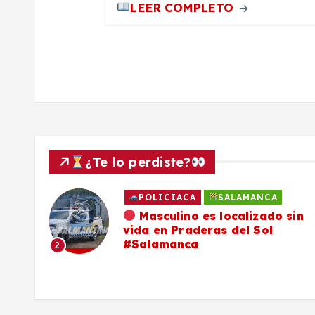
LEER COMPLETO
a
d
a
s
¿Te lo perdiste?
POLICIACA
SALAMANCA
ado
Masculino es localizado sin
vida en Praderas del Sol
os,
#Salamanca
2