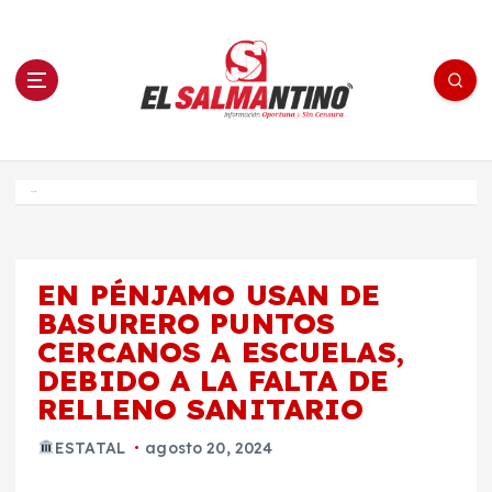
S
a
l
t
a
r
a
l
c
o
El Salmantino - medios/noticias/editorial
n
t
e
Inicio
n
i
d
o
EN PÉNJAMO USAN DE
BASURERO PUNTOS
CERCANOS A ESCUELAS,
DEBIDO A LA FALTA DE
RELLENO SANITARIO
ESTATAL
agosto 20, 2024