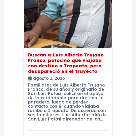
e
n
t
r
Buscan a Luis Alberto Trujano
a
Franco, potosino que viajaba
con destino a Irapuato, pero
d
desapareció en el trayecto
agosto 3, 2026
Familiares de Luis Alberto Trujano
a
Franco, de 30 años y originario de
San Luis Potosí, solicitan el apoyo
de la ciudadanía para dar con su
s
paradero, luego de perder
contacto con él cuando viajaba
rumbo a Irapuato. De acuerdo con
sus familiares, Luis Alberto salió de
San Luis Potosí alrededor de las…