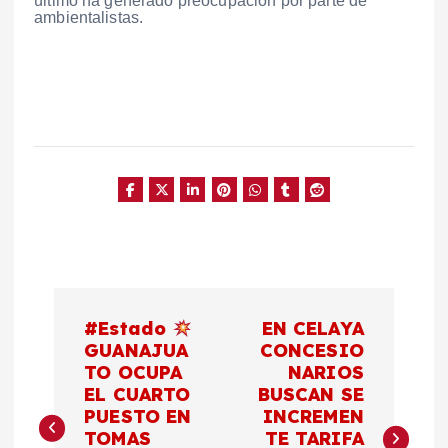
último ha generado preocupación por parte de
ambientalistas.
N
#Estado
EN CELAYA
a
GUANAJUA
CONCESIO
TO OCUPA
NARIOS
EL CUARTO
BUSCAN SE
v
PUESTO EN
INCREMEN
TOMAS
TE TARIFA