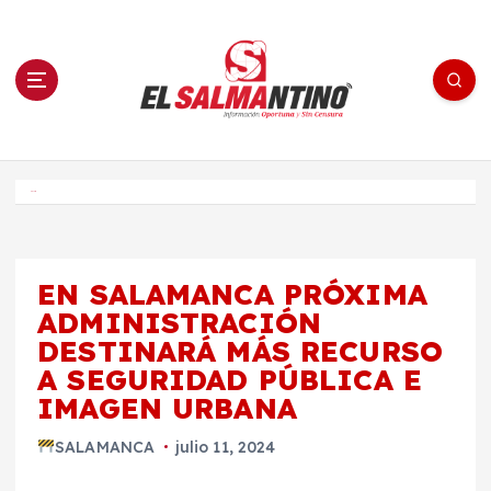
S
a
l
t
a
r
a
l
c
o
El Salmantino - medios/noticias/editorial
n
t
e
Inicio
n
i
d
o
EN SALAMANCA PRÓXIMA
ADMINISTRACIÓN
DESTINARÁ MÁS RECURSO
A SEGURIDAD PÚBLICA E
IMAGEN URBANA
SALAMANCA
julio 11, 2024