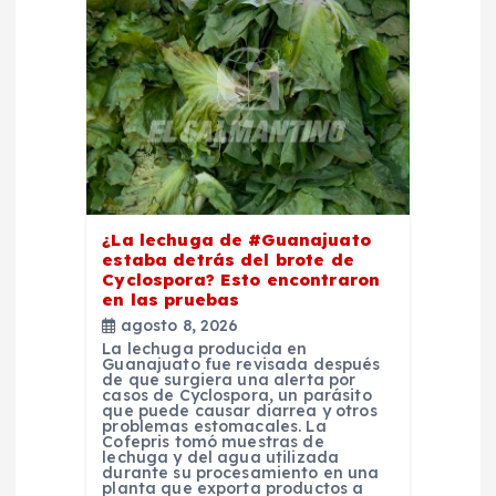
n
t
r
a
d
¿La lechuga de #Guanajuato
a
estaba detrás del brote de
Cyclospora? Esto encontraron
en las pruebas
s
agosto 8, 2026
La lechuga producida en
Guanajuato fue revisada después
de que surgiera una alerta por
casos de Cyclospora, un parásito
que puede causar diarrea y otros
problemas estomacales. La
Cofepris tomó muestras de
lechuga y del agua utilizada
durante su procesamiento en una
planta que exporta productos a