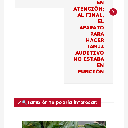
g
EN
ATENCIÓN;
a
AL FINAL,
EL
c
APARATO
PARA
HACER
i
TAMIZ
AUDITIVO
ó
NO ESTABA
EN
n
FUNCIÓN
d
e
También te podría interesar:
e