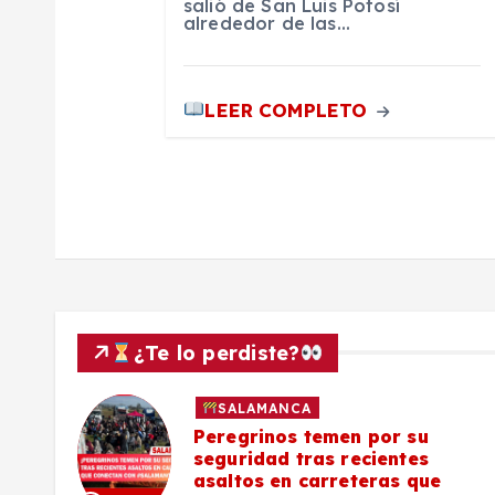
a
salió de San Luis Potosí
alrededor de las…
d
a
LEER COMPLETO
s
¿Te lo perdiste?
SALAMANCA
lo a
Peregrinos temen por su
seguridad tras recientes
asaltos en carreteras que