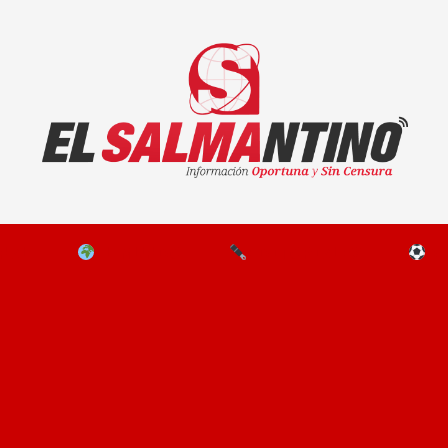
El Salmantino - medios/noticias/editorial
NAL
EL MUNDO
EDITORIALES
D