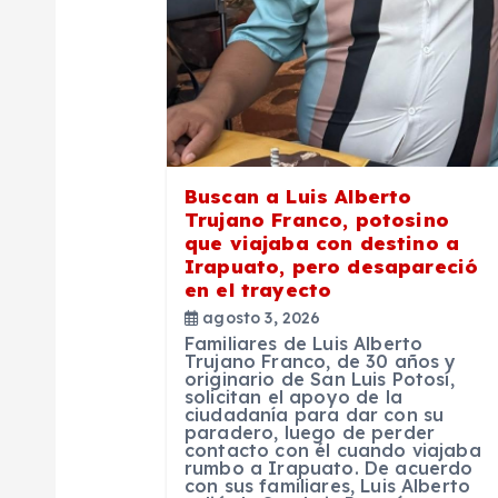
ó
n
d
e
Buscan a Luis Alberto
Trujano Franco, potosino
e
que viajaba con destino a
Irapuato, pero desapareció
en el trayecto
n
agosto 3, 2026
Familiares de Luis Alberto
t
Trujano Franco, de 30 años y
originario de San Luis Potosí,
solicitan el apoyo de la
ciudadanía para dar con su
r
paradero, luego de perder
contacto con él cuando viajaba
rumbo a Irapuato. De acuerdo
con sus familiares, Luis Alberto