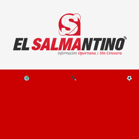
El Salmantino - medios/noticias/editorial
NAL
EL MUNDO
EDITORIALES
D