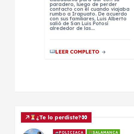
paradero, luego de perder
r
contacto con él cuando viajaba
rumbo a Irapuato. De acuerdo
con sus familiares, Luis Alberto
a
salió de San Luis Potosí
alrededor de las…
d
LEER COMPLETO
a
s
¿Te lo perdiste?
POLICIACA
SALAMANCA