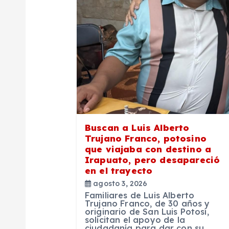
i
ó
n
d
e
Buscan a Luis Alberto
Trujano Franco, potosino
que viajaba con destino a
e
Irapuato, pero desapareció
en el trayecto
n
agosto 3, 2026
Familiares de Luis Alberto
Trujano Franco, de 30 años y
t
originario de San Luis Potosí,
solicitan el apoyo de la
ciudadanía para dar con su