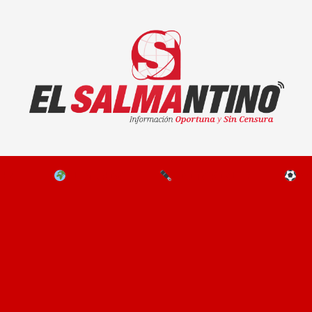
El Salmantino - medios/noticias/editorial
NAL
EL MUNDO
EDITORIALES
D