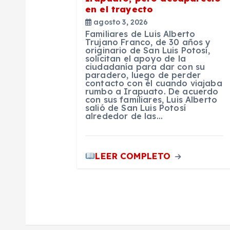
en el trayecto
n
agosto 3, 2026
Familiares de Luis Alberto
t
Trujano Franco, de 30 años y
originario de San Luis Potosí,
solicitan el apoyo de la
ciudadanía para dar con su
r
paradero, luego de perder
contacto con él cuando viajaba
rumbo a Irapuato. De acuerdo
a
con sus familiares, Luis Alberto
salió de San Luis Potosí
alrededor de las…
d
a
LEER COMPLETO
s