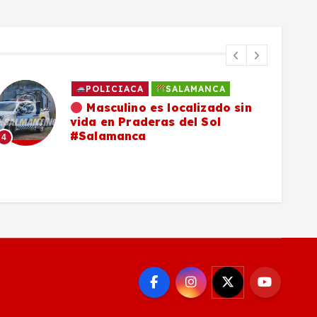
POLICIACA
SALAMANCA
Masculino es localizado sin
vida en Praderas del Sol
#Salamanca
4
5