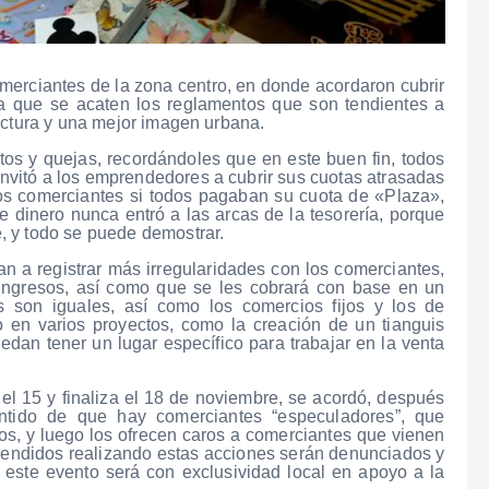
merciantes de la zona centro, en donde acordaron cubrir
ra que se acaten los reglamentos que son tendientes a
uctura y una mejor imagen urbana.
os y quejas, recordándoles que en este buen fin, todos
 invitó a los emprendedores a cubrir sus cuotas atrasadas
los comerciantes si todos pagaban su cuota de «Plaza»,
 dinero nunca entró a las arcas de la tesorería, porque
, y todo se puede demostrar.
n a registrar más irregularidades con los comerciantes,
 ingresos, así como que se les cobrará con base en un
s son iguales, así como los comercios fijos y los de
 en varios proyectos, como la creación de un tianguis
dan tener un lugar específico para trabajar en la venta
l 15 y finaliza el 18 de noviembre, se acordó, después
entido de que hay comerciantes “especuladores”, que
s, y luego los ofrecen caros a comerciantes que vienen
prendidos realizando estas acciones serán denunciados y
e este evento será con exclusividad local en apoyo a la