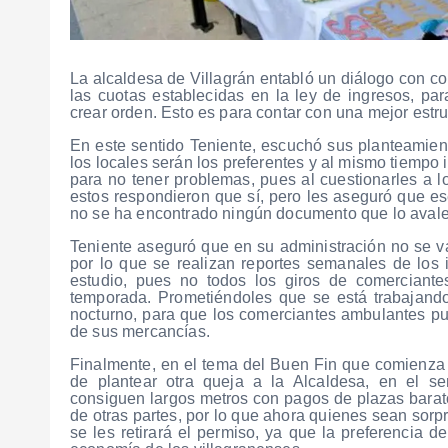
La alcaldesa de Villagrán entabló un diálogo con co
las cuotas establecidas en la ley de ingresos, pa
crear orden. Esto es para contar con una mejor estr
En este sentido Teniente, escuchó sus planteamient
los locales serán los preferentes y al mismo tiempo
para no tener problemas, pues al cuestionarles a 
estos respondieron que sí, pero les aseguró que ese
no se ha encontrado ningún documento que lo avale
Teniente aseguró que en su administración no se va
por lo que se realizan reportes semanales de los
estudio, pues no todos los giros de comerciante
temporada. Prometiéndoles que se está trabajando
nocturno, para que los comerciantes ambulantes pue
de sus mercancías.
Finalmente, en el tema del Buen Fin que comienza e
de plantear otra queja a la Alcaldesa, en el s
consiguen largos metros con pagos de plazas barato
de otras partes, por lo que ahora quienes sean sor
se les retirará el permiso, ya que la preferencia d