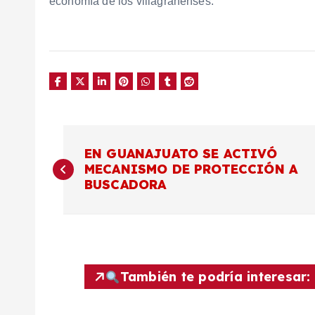
economía de los villagranenses.
N
EN GUANAJUATO SE ACTIVÓ
MECANISMO DE PROTECCIÓN A
a
BUSCADORA
v
e
También te podría interesar:
g