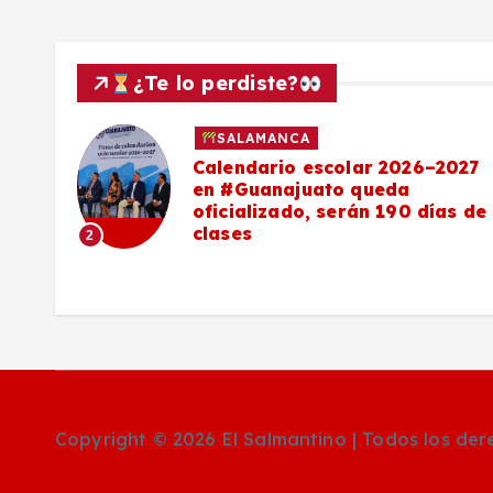
¿Te lo perdiste?
SALAMANCA
Calendario escolar 2026–2027
al
en #Guanajuato queda
el
oficializado, serán 190 días de
clases
2
o
Copyright © 2026 El Salmantino | Todos los de