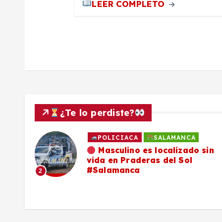
LEER COMPLETO
a
d
a
s
¿Te lo perdiste?
POLICIACA
SALAMANCA
ado
Masculino es localizado sin
vida en Praderas del Sol
os,
#Salamanca
2