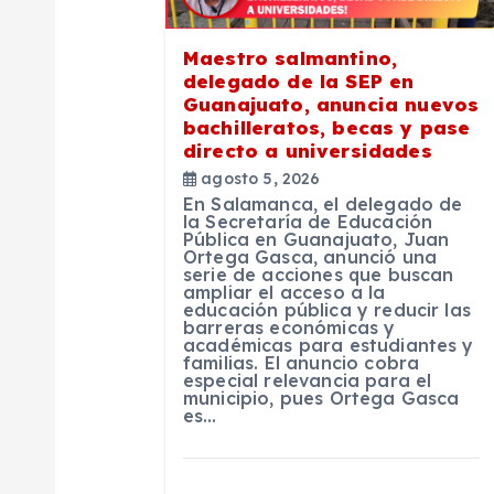
ó
Maestro salmantino,
n
delegado de la SEP en
Guanajuato, anuncia nuevos
bachilleratos, becas y pase
d
directo a universidades
agosto 5, 2026
e
En Salamanca, el delegado de
la Secretaría de Educación
Pública en Guanajuato, Juan
e
Ortega Gasca, anunció una
serie de acciones que buscan
ampliar el acceso a la
educación pública y reducir las
n
barreras económicas y
académicas para estudiantes y
familias. El anuncio cobra
t
especial relevancia para el
municipio, pues Ortega Gasca
es…
r