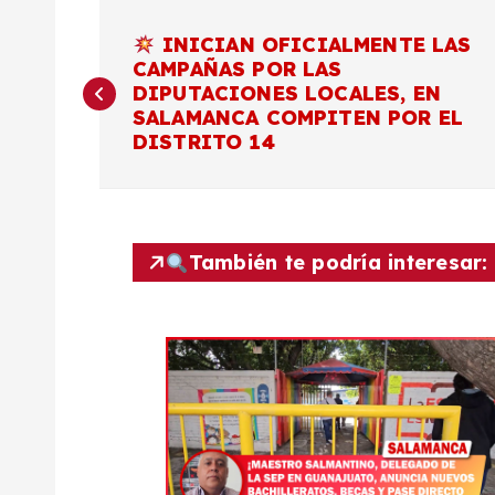
N
INICIAN OFICIALMENTE LAS
CAMPAÑAS POR LAS
a
DIPUTACIONES LOCALES, EN
SALAMANCA COMPITEN POR EL
v
DISTRITO 14
e
g
También te podría interesar:
a
c
i