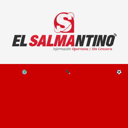
El Salmantino - medios/noticias/editorial
NAL
EL MUNDO
EDITORIALES
D