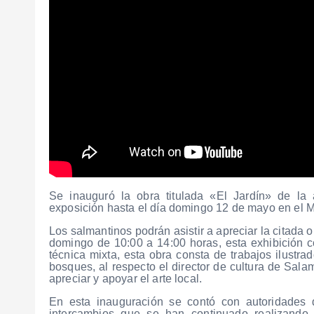
Se inauguró la obra titulada «El Jardín» de la a
exposición hasta el día domingo 12 de mayo en el M
Los salmantinos podrán asistir a apreciar la citada
domingo de 10:00 a 14:00 horas, esta exhibición c
técnica mixta, esta obra consta de trabajos ilust
bosques, al respecto el director de cultura de Sala
apreciar y apoyar el arte local.
En esta inauguración se contó con autoridades d
intercambios que se han continuado realizando