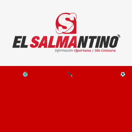
El Salmantino - medios/noticias/editorial
NAL
EL MUNDO
EDITORIALES
D