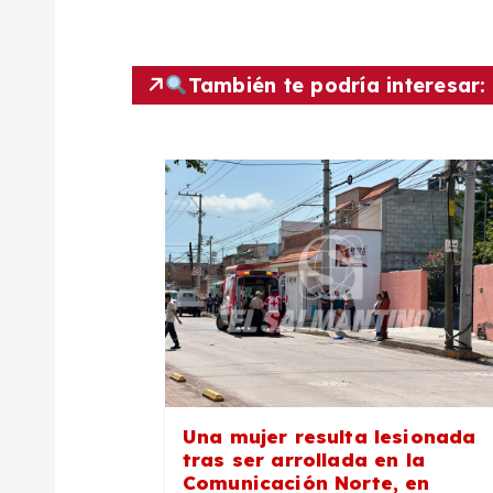
v
e
También te podría interesar:
g
a
c
i
ó
n
Una mujer resulta lesionada
tras ser arrollada en la
Comunicación Norte, en