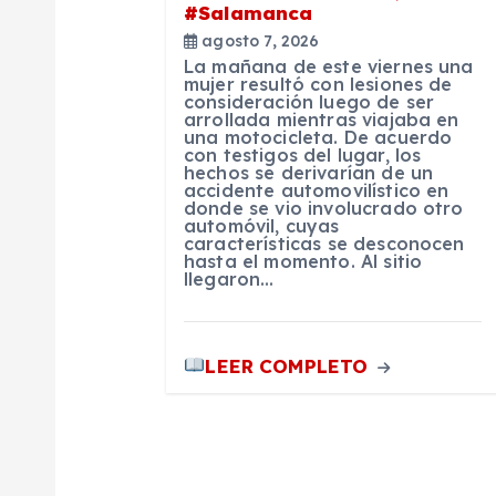
d
#Salamanca
agosto 7, 2026
e
La mañana de este viernes una
mujer resultó con lesiones de
consideración luego de ser
e
arrollada mientras viajaba en
una motocicleta. De acuerdo
con testigos del lugar, los
n
hechos se derivarían de un
accidente automovilístico en
donde se vio involucrado otro
automóvil, cuyas
t
características se desconocen
hasta el momento. Al sitio
llegaron…
r
a
LEER COMPLETO
d