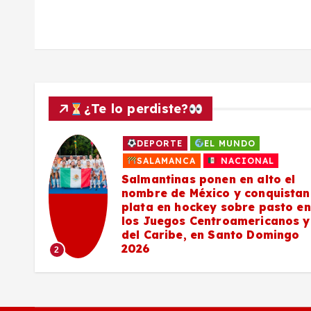
a
s
¿Te lo perdiste?
DEPORTE
EL MUNDO
a
SALAMANCA
NACIONAL
Salmantinas ponen en alto el
nombre de México y conquistan
plata en hockey sobre pasto en
los Juegos Centroamericanos y
del Caribe, en Santo Domingo
2026
2