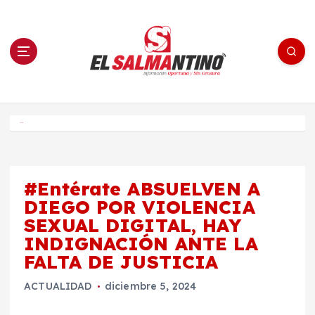
S
a
l
t
a
r
a
l
c
o
El Salmantino - medios/noticias/editorial
n
t
e
Inicio
n
i
d
o
#Entérate ABSUELVEN A
DIEGO POR VIOLENCIA
SEXUAL DIGITAL, HAY
INDIGNACIÓN ANTE LA
FALTA DE JUSTICIA
ACTUALIDAD
diciembre 5, 2024