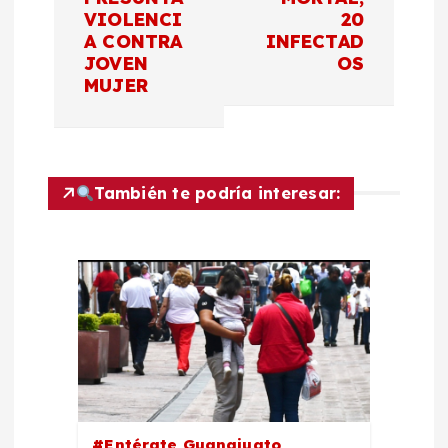
VIOLENCI
20
a
A CONTRA
INFECTAD
JOVEN
OS
c
MUJER
i
ó
También te podría interesar:
n
d
e
e
n
#Entérate Guanajuato