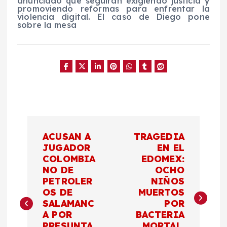
anunciado que seguirán exigiendo justicia y
promoviendo reformas para enfrentar la
violencia digital. El caso de Diego pone
sobre la mesa
N
ACUSAN A
TRAGEDIA
a
JUGADOR
EN EL
COLOMBIA
EDOMEX:
NO DE
OCHO
v
PETROLER
NIÑOS
OS DE
MUERTOS
e
SALAMANC
POR
A POR
BACTERIA
g
PRESUNTA
MORTAL,